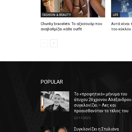
FASHION & BEAUTY
LIFE
Chunky bracelets: Το αξεσουάρ που
Αυτά είναι 
αναβαθμίζει κάθε outfit
του κύκλου
POPULAR
Το «προφητικό» μήνυμα του
άτυχου 26χρονου Αλέξανδρου
συγκλονίζει – Λες και
προαισθανόταν το τέλος του
22/11/2025
Συγκλονίζει η Στυλιάνα