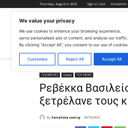
Thursday, August 6, 2026
Sign in / Join
Disclaimer
We value your privacy
We use cookies to enhance your browsing experience,
serve personalised ads or content, and analyse our traffic.
By clicking "Accept All", you consent to our use of cookies
CELEBRITIES
FASHION & BEAUTY
Customise
Reject All
Accept All
Home
CELEBRITIES
Ρεβέκκα Βασιλείου: Η Παφίτισσ
CELEBRITIES
Gossip
TOP NEWS
Ρεβέκκα Βασιλεί
ξετρέλανε τους κ
By
Socialista.com.cy
06/10/2025