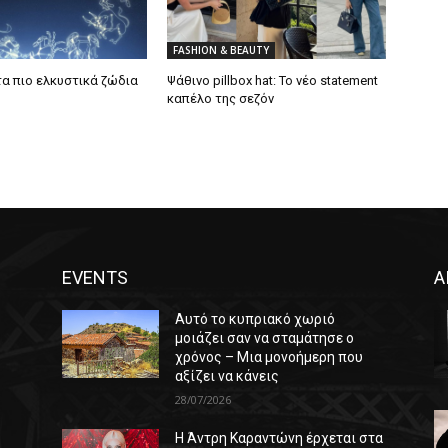
FASHION & BEAUTY
τα πιο ελκυστικά ζώδια
Ψάθινο pillbox hat: Το νέο statement
καπέλο της σεζόν
EVENTS
Α
Αυτό το κυπριακό χωριό
μοιάζει σαν να σταμάτησε ο
χρόνος – Μια μονοήμερη που
αξίζει να κάνεις
28/07/2026
Η Άντρη Καραντώνη έρχεται στα