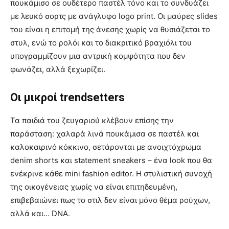
πουκάμισο σε ουδέτερο παστέλ τόνο και το συνδυάζει
με λευκό σορτς με ανάγλυφο logo print. Οι μαύρες slides
του είναι η επιτομή της άνεσης χωρίς να θυσιάζεται το
στυλ, ενώ το ρολόι και το διακριτικό βραχιόλι του
υπογραμμίζουν μια αντρική κομψότητα που δεν
φωνάζει, αλλά ξεχωρίζει.
Οι μικροί trendsetters
Τα παιδιά του ζευγαριού κλέβουν επίσης την
παράσταση: χαλαρά λινά πουκάμισα σε παστέλ και
καλοκαιρινό κόκκινο, σετάρονται με ανοιχτόχρωμα
denim shorts και statement sneakers – ένα look που θα
ενέκρινε κάθε mini fashion editor. Η στυλιστική συνοχή
της οικογένειας χωρίς να είναι επιτηδευμένη,
επιβεβαιώνει πως το στιλ δεν είναι μόνο θέμα ρούχων,
αλλά και… DNA.