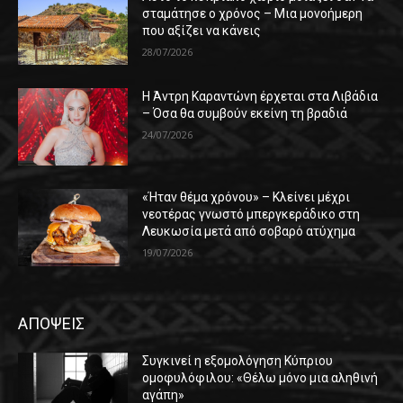
σταμάτησε ο χρόνος – Μια μονοήμερη
που αξίζει να κάνεις
28/07/2026
Η Άντρη Καραντώνη έρχεται στα Λιβάδια
– Όσα θα συμβούν εκείνη τη βραδιά
24/07/2026
«Ήταν θέμα χρόνου» – Κλείνει μέχρι
νεοτέρας γνωστό μπεργκεράδικο στη
Λευκωσία μετά από σοβαρό ατύχημα
19/07/2026
ΑΠΟΨΕΙΣ
Συγκινεί η εξομολόγηση Κύπριου
ομοφυλόφιλου: «Θέλω μόνο μια αληθινή
αγάπη»