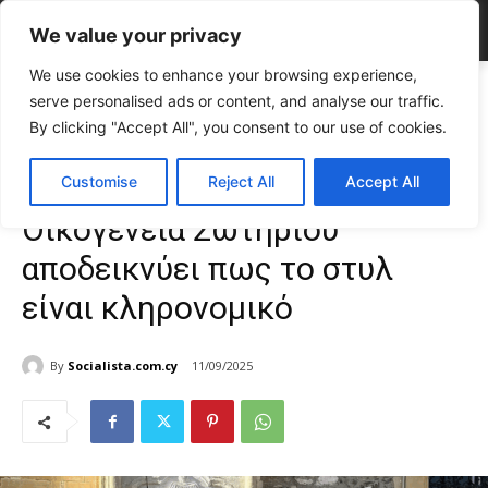
We value your privacy
We use cookies to enhance your browsing experience,
Home
FASHION & BEAUTY
Golden Glam & Family Cool: Η
serve personalised ads or content, and analyse our traffic.
Οικογένεια Σωτηρίου αποδεικνύει πως το στυλ...
By clicking "Accept All", you consent to our use of cookies.
FASHION & BEAUTY
Άνδρας
Γυναίκα
TOP NEWS
Golden Glam & Family Cool: Η
Customise
Reject All
Accept All
Οικογένεια Σωτηρίου
αποδεικνύει πως το στυλ
είναι κληρονομικό
By
Socialista.com.cy
11/09/2025