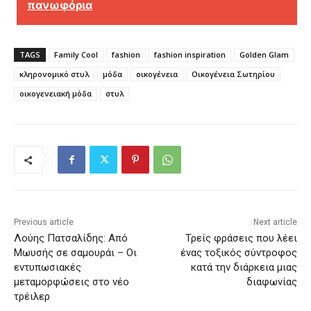
πανωφόρια
TAGS
Family Cool
fashion
fashion inspiration
Golden Glam
κληρονομικό στυλ
μόδα
οικογένεια
Οικογένεια Σωτηρίου
οικογενειακή μόδα
στυλ
Previous article
Next article
Λούης Πατσαλίδης: Από
Τρείς φράσεις που λέει
Μωυσής σε σαμουράι – Οι
ένας τοξικός σύντροφος
εντυπωσιακές
κατά την διάρκεια μιας
μεταμορφώσεις στο νέο
διαφωνίας
τρέιλερ