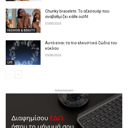
Chunky bracelets: Το αξεσουάρ που
αναβαθμίζει κάθε outfit
05/08/2026
FASHION & BEAUTY
Αυτά είναι τα πιο ελκυστικά ζώδια του
κύκλου
05/08/2026
LIFE
- Advertisment -