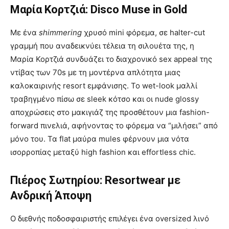
Μαρία Κορτζιά: Disco Muse in Gold
Με ένα
shimmering
χρυσό mini φόρεμα, σε halter-cut
γραμμή που αναδεικνύει τέλεια τη σιλουέτα της, η
Μαρία Κορτζιά συνδυάζει το διαχρονικό sex appeal της
ντίβας των 70s με τη μοντέρνα απλότητα μιας
καλοκαιρινής resort εμφάνισης. Το wet-look μαλλί
τραβηγμένο πίσω σε sleek κότσο και οι nude glossy
αποχρώσεις στο μακιγιάζ της προσθέτουν μια fashion-
forward πινελιά, αφήνοντας το φόρεμα να “μιλήσει” από
μόνο του. Τα flat μαύρα mules φέρνουν μια νότα
ισορροπίας μεταξύ high fashion και effortless chic.
Πιέρος Σωτηρίου: Resortwear με
Ανδρική Άποψη
Ο διεθνής ποδοσφαιριστής επιλέγει ένα oversized λινό