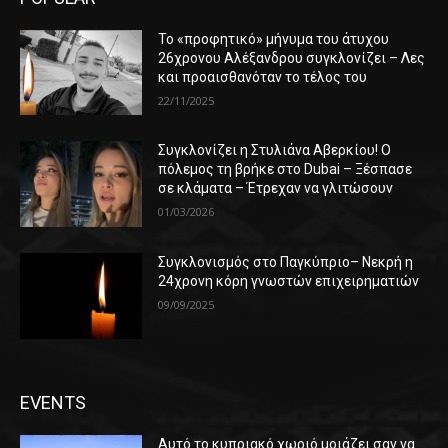
Το «προφητικό» μήνυμα του άτυχου
26χρονου Αλέξανδρου συγκλονίζει – Λες
και προαισθανόταν το τέλος του
22/11/2025
Συγκλονίζει η Στυλιάνα Αβερκίου! Ο
πόλεμος τη βρήκε στο Dubai – Ξέσπασε
σε κλάματα – Έτρεχαν να γλιτώσουν
01/03/2026
Συγκλονισμός στο Παγκύπριο– Νεκρή η
24χρονη κόρη γνωστών επιχειρηματιών
09/09/2025
EVENTS
Αυτό το κυπριακό χωριό μοιάζει σαν να