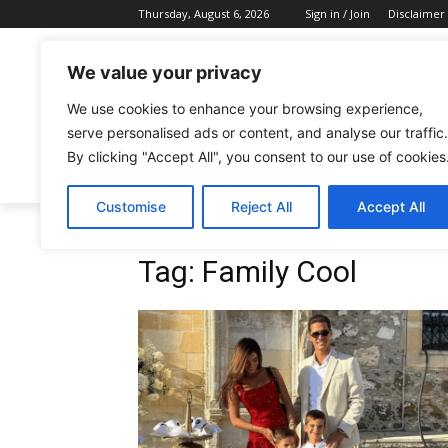
Thursday, August 6, 2026
Sign in / Join
Disclaimer
We value your privacy
We use cookies to enhance your browsing experience,
serve personalised ads or content, and analyse our traffic.
By clicking "Accept All", you consent to our use of cookies
CELEBRITIES
FASHION & BEAUTY
Customise
Reject All
Accept All
Tags
Family Cool
Tag:
Family Cool