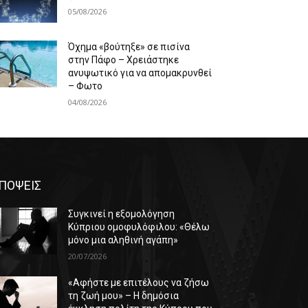
05/08/2026
Όχημα «βούτηξε» σε πισίνα
στην Πάφο – Χρειάστηκε
ανυψωτικό για να απομακρυνθεί
– Φωτο
04/08/2026
ΠΟΨΕΙΣ
Συγκινεί η εξομολόγηση
Κύπριου ομοφυλόφιλου: «Θέλω
μόνο μια αληθινή αγάπη»
20/07/2026
«Αφήστε με επιτέλους να ζήσω
τη ζωή μου» – Η δημόσια