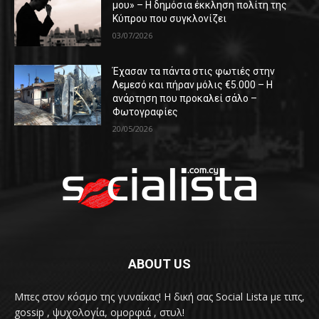
μου» – Η δημόσια έκκληση πολίτη της
Κύπρου που συγκλονίζει
03/07/2026
Έχασαν τα πάντα στις φωτιές στην
Λεμεσό και πήραν μόλις €5.000 – Η
ανάρτηση που προκαλεί σάλο –
Φωτογραφίες
20/05/2026
ABOUT US
Μπες στον κόσμο της γυναίκας! H δική σας Social Lista με τιπς,
gossip , ψυχολογία, ομορφιά , στυλ!