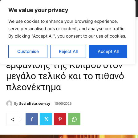
We value your privacy
We use cookies to enhance your browsing experience,
Home
CELEBRITIES
Eurovision 2026: Η σειρά εμφάνισης της Κύπρου
serve personalised ads or content, and analyse our traffic.
στον μεγάλο τελικό και το...
By clicking "Accept All", you consent to our use of cookies.
CELEBRITIES
Gossip
TOP NEWS
Eurovision 2026: Η σειρά
Customise
Reject All
Accept All
εμφάνισης της Κύπρου στον
μεγάλο τελικό και το πιθανό
πλεονέκτημα
By
Socialista.com.cy
15/05/2026