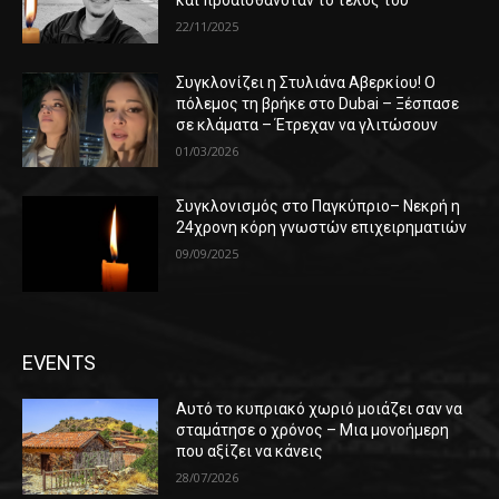
και προαισθανόταν το τέλος του
22/11/2025
Συγκλονίζει η Στυλιάνα Αβερκίου! Ο
πόλεμος τη βρήκε στο Dubai – Ξέσπασε
σε κλάματα – Έτρεχαν να γλιτώσουν
01/03/2026
Συγκλονισμός στο Παγκύπριο– Νεκρή η
24χρονη κόρη γνωστών επιχειρηματιών
09/09/2025
EVENTS
Αυτό το κυπριακό χωριό μοιάζει σαν να
σταμάτησε ο χρόνος – Μια μονοήμερη
που αξίζει να κάνεις
28/07/2026