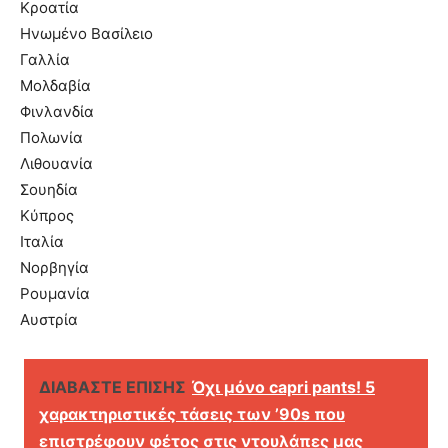
Κροατία
Ηνωμένο Βασίλειο
Γαλλία
Μολδαβία
Φινλανδία
Πολωνία
Λιθουανία
Σουηδία
Κύπρος
Ιταλία
Νορβηγία
Ρουμανία
Αυστρία
ΔΙΑΒΑΣΤΕ ΕΠΙΣΗΣ
Όχι μόνο capri pants! 5
χαρακτηριστικές τάσεις των ’90s που
επιστρέφουν φέτος στις ντουλάπες μας