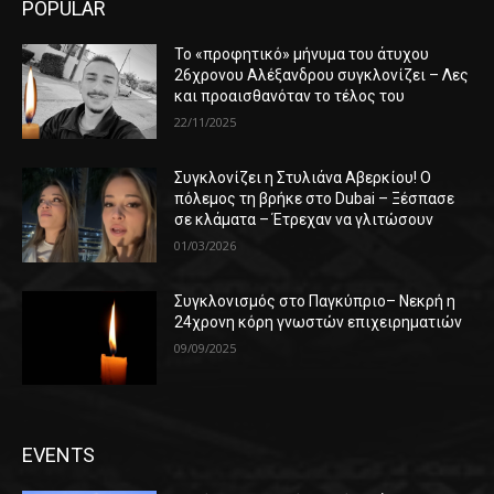
POPULAR
Το «προφητικό» μήνυμα του άτυχου
26χρονου Αλέξανδρου συγκλονίζει – Λες
και προαισθανόταν το τέλος του
22/11/2025
Συγκλονίζει η Στυλιάνα Αβερκίου! Ο
πόλεμος τη βρήκε στο Dubai – Ξέσπασε
σε κλάματα – Έτρεχαν να γλιτώσουν
01/03/2026
Συγκλονισμός στο Παγκύπριο– Νεκρή η
24χρονη κόρη γνωστών επιχειρηματιών
09/09/2025
EVENTS