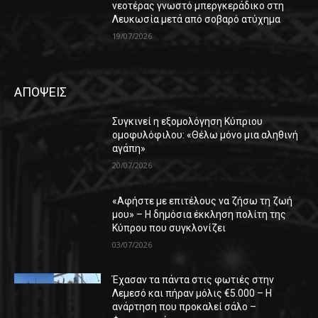
νεοτέρας γνωστό μπεργκεράδικο στη
Λευκωσία μετά από σοβαρό ατύχημα
19/07/2026
ΑΠΟΨΕΙΣ
Συγκινεί η εξομολόγηση Κύπριου
ομοφυλόφιλου: «Θέλω μόνο μια αληθινή
αγάπη»
20/07/2026
«Αφήστε με επιτέλους να ζήσω τη ζωή
μου» – Η δημόσια έκκληση πολίτη της
Κύπρου που συγκλονίζει
03/07/2026
Έχασαν τα πάντα στις φωτιές στην
Λεμεσό και πήραν μόλις €5.000 – Η
ανάρτηση που προκαλεί σάλο –