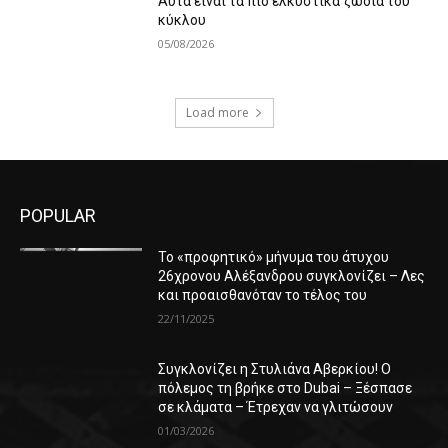
Αυτά είναι τα πιο ελκυστικά ζώδια του
κύκλου
05/08/2026
Load more
POPULAR
Το «προφητικό» μήνυμα του άτυχου
26χρονου Αλέξανδρου συγκλονίζει – Λες
και προαισθανόταν το τέλος του
22/11/2025
Συγκλονίζει η Στυλιάνα Αβερκίου! Ο
πόλεμος τη βρήκε στο Dubai – Ξέσπασε
σε κλάματα – Έτρεχαν να γλιτώσουν
01/03/2026