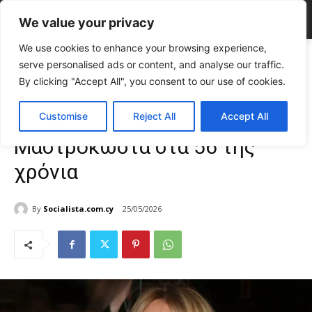
We value your privacy
We use cookies to enhance your browsing experience,
Home
CELEBRITIES
Έφυγε από τη ζωή Γωγώ Μαστροκώστα στα 56
serve personalised ads or content, and analyse our traffic.
της χρόνια
By clicking "Accept All", you consent to our use of cookies.
CELEBRITIES
Gossip
TOP NEWS
Έφυγε από τη ζωή Γωγώ
Customise
Reject All
Accept All
Μαστροκώστα στα 56 της
χρόνια
By
Socialista.com.cy
25/05/2026