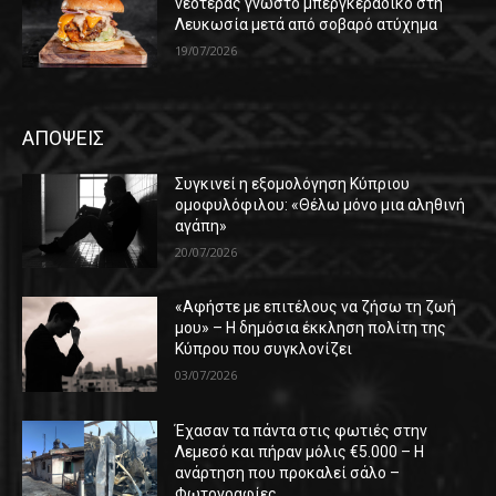
νεοτέρας γνωστό μπεργκεράδικο στη
Λευκωσία μετά από σοβαρό ατύχημα
19/07/2026
ΑΠΟΨΕΙΣ
Συγκινεί η εξομολόγηση Κύπριου
ομοφυλόφιλου: «Θέλω μόνο μια αληθινή
αγάπη»
20/07/2026
«Αφήστε με επιτέλους να ζήσω τη ζωή
μου» – Η δημόσια έκκληση πολίτη της
Κύπρου που συγκλονίζει
03/07/2026
Έχασαν τα πάντα στις φωτιές στην
Λεμεσό και πήραν μόλις €5.000 – Η
ανάρτηση που προκαλεί σάλο –
Φωτογραφίες