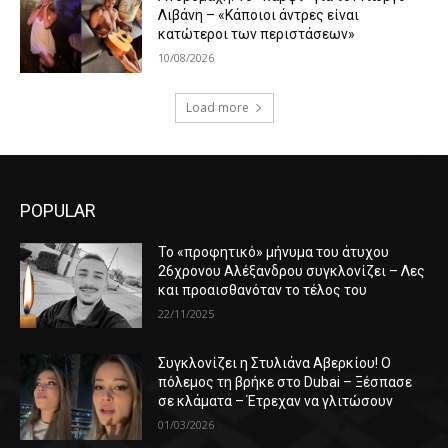
Λιβάνη – «Κάποιοι άντρες είναι
κατώτεροι των περιστάσεων»
10/08/2026
Load more
POPULAR
Το «προφητικό» μήνυμα του άτυχου
26χρονου Αλέξανδρου συγκλονίζει – Λες
και προαισθανόταν το τέλος του
22/11/2025
Συγκλονίζει η Στυλιάνα Αβερκίου! Ο
πόλεμος τη βρήκε στο Dubai – Ξέσπασε
σε κλάματα – Έτρεχαν να γλιτώσουν
01/03/2026