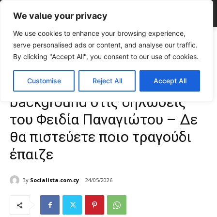
We value your privacy
We use cookies to enhance your browsing experience,
Home
ΕΠΙΚΑΙΡΟΤΗΤΑ
Βίντεο: Το επικό μουσικό background στις
serve personalised ads or content, and analyse our traffic.
δηλώσεις του Φειδία Παναγιώτου - Δε...
By clicking "Accept All", you consent to our use of cookies.
ΕΠΙΚΑΙΡΟΤΗΤΑ
Κύπρος
Βίντεο: Το επικό μουσικό
Customise
Reject All
Accept All
background στις δηλώσεις
του Φειδία Παναγιώτου – Δε
θα πιστεύετε ποιο τραγούδι
έπαιζε
By
Socialista.com.cy
24/05/2026