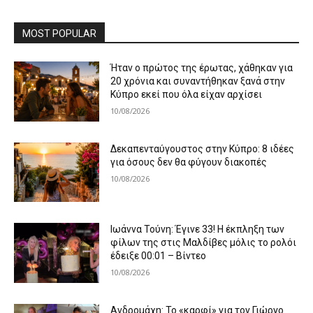
MOST POPULAR
Ήταν ο πρώτος της έρωτας, χάθηκαν για
20 χρόνια και συναντήθηκαν ξανά στην
Κύπρο εκεί που όλα είχαν αρχίσει
10/08/2026
Δεκαπενταύγουστος στην Κύπρο: 8 ιδέες
για όσους δεν θα φύγουν διακοπές
10/08/2026
Ιωάννα Τούνη: Έγινε 33! Η έκπληξη των
φίλων της στις Μαλδίβες μόλις το ρολόι
έδειξε 00:01 – Βίντεο
10/08/2026
Ανδρομάχη: Το «καρφί» για τον Γιώργο