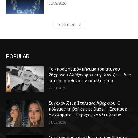
05/08/2026
Load more
POPULAR
Το «προφητικό» μήνυμα του άτυχου
26χρονου Αλέξανδρου συγκλονίζει – Λες
και προαισθανόταν το τέλος του
22/11/2025
Συγκλονίζει η Στυλιάνα Αβερκίου! Ο
πόλεμος τη βρήκε στο Dubai – Ξέσπασε
σε κλάματα – Έτρεχαν να γλιτώσουν
01/03/2026
Συγκλονισμός στο Παγκύπριο– Νεκρή η