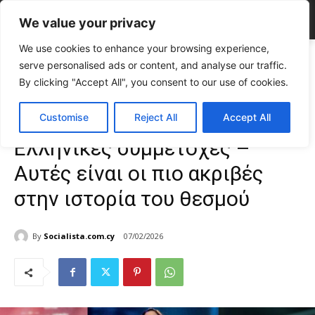
We value your privacy
We use cookies to enhance your browsing experience,
Home
CELEBRITIES
Eurovision: Πόσο κόστισαν οι Ελληνικές
serve personalised ads or content, and analyse our traffic.
συμμετοχές – Αυτές είναι οι πιο ακριβές...
By clicking "Accept All", you consent to our use of cookies.
CELEBRITIES
Gossip
TOP NEWS
Eurovision: Πόσο κόστισαν οι
Customise
Reject All
Accept All
Ελληνικές συμμετοχές –
Αυτές είναι οι πιο ακριβές
στην ιστορία του θεσμού
By
Socialista.com.cy
07/02/2026