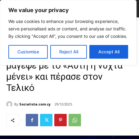
We value your privacy
We use cookies to enhance your browsing experience,
Home
CELEBRITIES
Voice: Η Μαρία Βαρδάκη μάγεψε με το «Αυτή η
serve personalised ads or content, and analyse our traffic.
νύχτα μένει» και...
By clicking "Accept All", you consent to our use of cookies.
CELEBRITIES
Gossip
Voice: Η Μαρία Βαρδάκη
Customise
Reject All
Accept All
μάγεψε με το «Αυτή η νύχτα
μένει» και πέρασε στον
Τελικό
By
Socialista.com.cy
29/12/2025