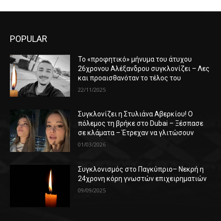
POPULAR
Το «προφητικό» μήνυμα του άτυχου
26χρονου Αλέξανδρου συγκλονίζει – Λες
και προαισθανόταν το τέλος του
22/11/2025
Συγκλονίζει η Στυλιάνα Αβερκίου! Ο
πόλεμος τη βρήκε στο Dubai – Ξέσπασε
σε κλάματα – Έτρεχαν να γλιτώσουν
01/03/2026
Συγκλονισμός στο Παγκύπριο– Νεκρή η
24χρονη κόρη γνωστών επιχειρηματιών
09/09/2025