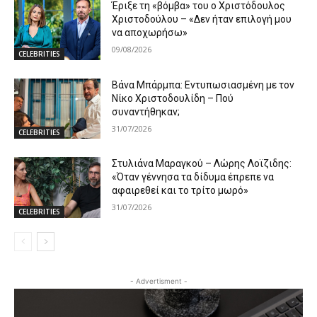
Έριξε τη «βόμβα» του ο Χριστόδουλος
Χριστοδούλου – «Δεν ήταν επιλογή μου
να αποχωρήσω»
09/08/2026
CELEBRITIES
Βάνα Μπάρμπα: Εντυπωσιασμένη με τον
Νίκο Χριστοδουλίδη – Πού
συναντήθηκαν;
31/07/2026
CELEBRITIES
Στυλιάνα Μαραγκού – Λώρης Λοϊζιδης:
«Όταν γέννησα τα δίδυμα έπρεπε να
αφαιρεθεί και το τρίτο μωρό»
31/07/2026
CELEBRITIES
- Advertisment -