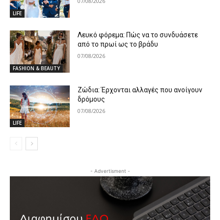
07/08/2026
LIFE
Λευκό φόρεμα: Πώς να το συνδυάσετε
από το πρωί ως το βράδυ
07/08/2026
FASHION & BEAUTY
Ζώδια: Έρχονται αλλαγές που ανοίγουν
δρόμους
07/08/2026
LIFE
- Advertisment -