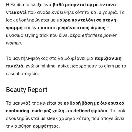
Η Ελπίδα επέλεξε ένα
βαθύ μπορντό top με έντονο
ντεκολτέ
που αναδεικνύει θηλυκότητα και σιγουριά. Το
look ολοκληρώνεται με
μαύρο παντελόνι σε στενή
γραμμή
και ένα
σακάκι ριγμένο στους ώμους
–
κλασικό styling trick που δίνει αέρα
effortless power
woman
.
Το μαντήλι-φιόγκος στο λαιμό φέρνει μια
παριζιάνικη
πινελιά
, ενώ οι minimal κρίκοι ισορροπούν το glam με το
casual στοιχείο.
Beauty Report
Το μακιγιάζ της κινείται σε
καθαρή βάση με διακριτικό
contouring
,
nude ροζ χείλη
και
defined φρύδια
. Το look
ολοκληρώνεται με sleek χαμηλό κότσο, που απογειώνει
την αίσθηση κομψότητας.