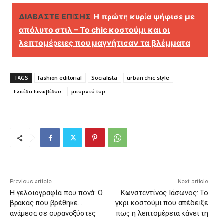
ΔΙΑΒΑΣΤΕ ΕΠΙΣΗΣ
Η πρώτη κυρία ψήφισε με
απόλυτο στιλ – Το chic κοστούμι και οι
λεπτομέρειες που μαγνήτισαν τα βλέμματα
TAGS
fashion editorial
Socialista
urban chic style
Ελπίδα Ιακωβίδου
μπορντό top
Previous article
Next article
Η γελοιογραφία που πονά: Ο
Κωνσταντίνος Ιάσωνος: Το
βρακάς που βρέθηκε…
γκρι κοστούμι που απέδειξε
ανάμεσα σε ουρανοξύστες
πως η λεπτομέρεια κάνει τη