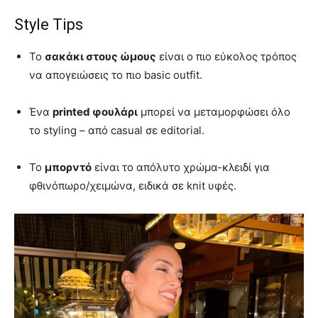
Style Tips
Το
σακάκι στους ώμους
είναι ο πιο εύκολος τρόπος
να απογειώσεις το πιο basic outfit.
Ένα
printed φουλάρι
μπορεί να μεταμορφώσει όλο
το styling – από casual σε editorial.
Το
μπορντό
είναι το απόλυτο χρώμα-κλειδί για
φθινόπωρο/χειμώνα, ειδικά σε knit υφές.