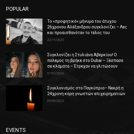
POPULAR
Το «προφητικό» μήνυμα του άτυχου
26χρονου Αλέξανδρου συγκλονίζει – Λες
και προαισθανόταν το τέλος του
22/11/2025
Συγκλονίζει η Στυλιάνα Αβερκίου! Ο
πόλεμος τη βρήκε στο Dubai – Ξέσπασε
σε κλάματα – Έτρεχαν να γλιτώσουν
01/03/2026
Συγκλονισμός στο Παγκύπριο– Νεκρή η
24χρονη κόρη γνωστών επιχειρηματιών
09/09/2025
EVENTS