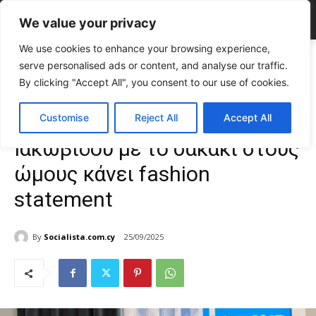
We value your privacy
We use cookies to enhance your browsing experience,
Home
FASHION & BEAUTY
Power woman vibes: Η Ελπίδα
serve personalised ads or content, and analyse our traffic.
Ιακωβίδου με το σακάκι στους ώμους κάνει...
By clicking "Accept All", you consent to our use of cookies.
FASHION & BEAUTY
Γυναίκα
TOP NEWS
Power woman vibes: Η Ελπίδα
Customise
Reject All
Accept All
Ιακωβίδου με το σακάκι στους
ώμους κάνει fashion
statement
By
Socialista.com.cy
25/09/2025