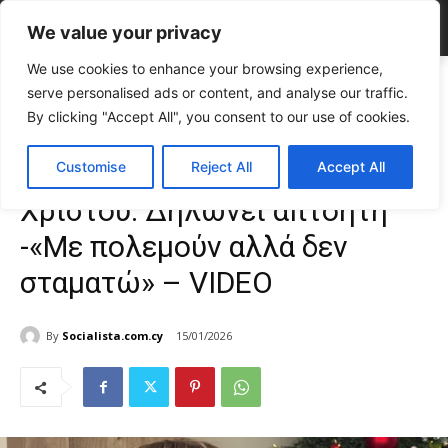
We value your privacy
We use cookies to enhance your browsing experience,
Home
TOP NEWS
Σάλος γύρω από την Ελέν Χρίστου: Δηλώνει
serve personalised ads or content, and analyse our traffic.
απτόητη -«Με πολεμούν αλλά δεν...
By clicking "Accept All", you consent to our use of cookies.
TOP NEWS
ΕΠΙΚΑΙΡΟΤΗΤΑ
Κύπρος
Σάλος γύρω από την Ελέν
Customise
Reject All
Accept All
Χρίστου: Δηλώνει απτόητη
-«Με πολεμούν αλλά δεν
σταματώ» – VIDEO
By
Socialista.com.cy
15/01/2026