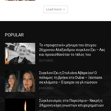
Load more
POPULAR
Το «προφητικό» μήνυμα του άτυχου
26χρονου Αλέξανδρου συγκλονίζει – Λες
και προαισθανόταν το τέλος του
22/11/2025
Συγκλονίζει η Στυλιάνα Αβερκίου! Ο
πόλεμος τη βρήκε στο Dubai – Ξέσπασε
σε κλάματα – Έτρεχαν να γλιτώσουν
01/03/2026
Συγκλονισμός στο Παγκύπριο– Νεκρή η
24χρονη κόρη γνωστών επιχειρηματιών