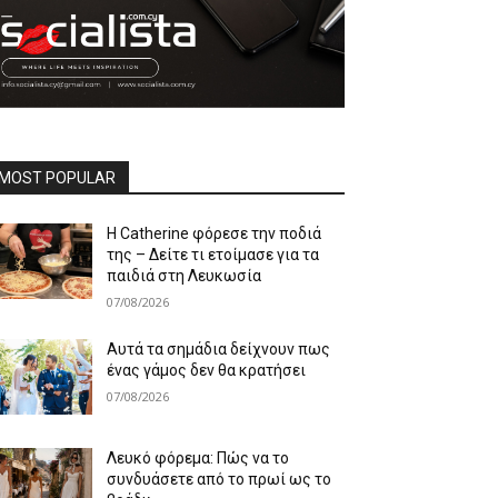
MOST POPULAR
Η Catherine φόρεσε την ποδιά
της – Δείτε τι ετοίμασε για τα
παιδιά στη Λευκωσία
07/08/2026
Αυτά τα σημάδια δείχνουν πως
ένας γάμος δεν θα κρατήσει
07/08/2026
Λευκό φόρεμα: Πώς να το
συνδυάσετε από το πρωί ως το