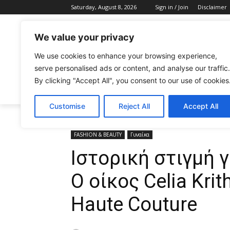
Saturday, August 8, 2026
Sign in / Join
Disclaimer
We value your privacy
We use cookies to enhance your browsing experience,
serve personalised ads or content, and analyse our traffic.
By clicking "Accept All", you consent to our use of cookies
CELEBRITIES
FASHION & BEAUTY
Customise
Reject All
Accept All
Home
FASHION & BEAUTY
Ιστορική στιγμή για την 
FASHION & BEAUTY
Γυναίκα
Ιστορική στιγμή γ
Ο οίκος Celia Krit
Haute Couture