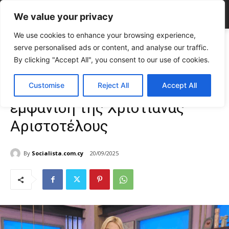
We value your privacy
We use cookies to enhance your browsing experience,
Home
FASHION & BEAUTY
Satin & Lace: Η πιο chic εμφάνιση της
serve personalised ads or content, and analyse our traffic.
Χριστιάνας Αριστοτέλους
By clicking "Accept All", you consent to our use of cookies.
FASHION & BEAUTY
Γυναίκα
TOP NEWS
Satin & Lace: Η πιο chic
Customise
Reject All
Accept All
εμφάνιση της Χριστιάνας
Αριστοτέλους
By
Socialista.com.cy
20/09/2025