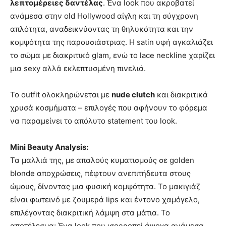
λεπτομέρειες δαντέλας
. Ένα look που ακροβατεί
ανάμεσα στην old Hollywood αίγλη και τη σύγχρονη
απλότητα, αναδεικνύοντας τη θηλυκότητα και την
κομψότητα της παρουσιάστριας. Η satin υφή αγκαλιάζει
το σώμα με διακριτικό glam, ενώ το lace neckline χαρίζει
μια sexy αλλά εκλεπτυσμένη πινελιά.
Το outfit ολοκληρώνεται με
nude clutch
και διακριτικά
χρυσά κοσμήματα – επιλογές που αφήνουν το φόρεμα
να παραμείνει το απόλυτο statement του look.
Mini Beauty Analysis:
Τα μαλλιά της, με απαλούς κυματισμούς σε golden
blonde αποχρώσεις, πέφτουν ανεπιτήδευτα στους
ώμους, δίνοντας μια φυσική κομψότητα. Το μακιγιάζ
είναι φωτεινό με ζουμερά lips και έντονο χαμόγελο,
επιλέγοντας διακριτική λάμψη στα μάτια. Το
αποτέλεσμα; Ένα look που ισορροπεί άψογα ανάμεσα