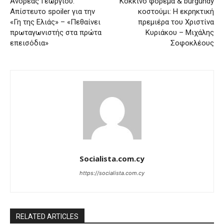
Ανδρέας Γεωργίου:
Κόκκινο φόρεμα & burgundy
Απίστευτο spoiler για την
κοστούμι: Η εκρηκτική
«Γη της Ελιάς» – «Πεθαίνει
πρεμιέρα του Χριστίνα
πρωταγωνιστής στα πρώτα
Κυριάκου – Μιχάλης
επεισόδια»
Σοφοκλέους
Socialista.com.cy
https://socialista.com.cy
RELATED ARTICLES