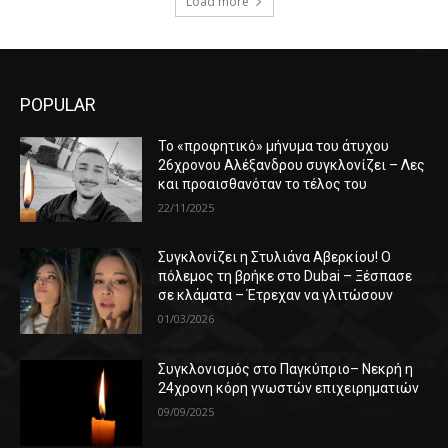
Load more
POPULAR
Το «προφητικό» μήνυμα του άτυχου
26χρονου Αλέξανδρου συγκλονίζει – Λες
και προαισθανόταν το τέλος του
22/11/2025
Συγκλονίζει η Στυλιάνα Αβερκίου! Ο
πόλεμος τη βρήκε στο Dubai – Ξέσπασε
σε κλάματα – Έτρεχαν να γλιτώσουν
01/03/2026
Συγκλονισμός στο Παγκύπριο– Νεκρή η
24χρονη κόρη γνωστών επιχειρηματιών
09/09/2025