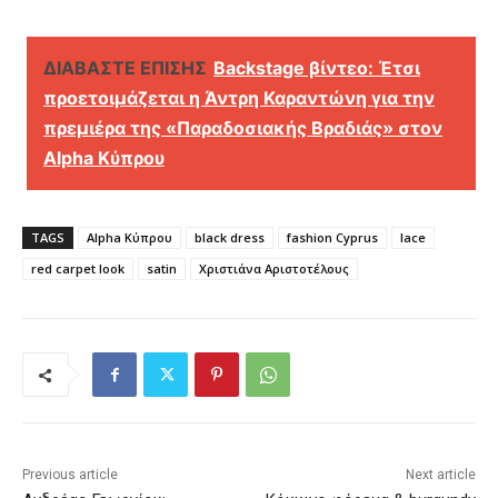
ΔΙΑΒΑΣΤΕ ΕΠΙΣΗΣ
Backstage βίντεο: Έτσι
προετοιμάζεται η Άντρη Καραντώνη για την
πρεμιέρα της «Παραδοσιακής Βραδιάς» στον
Alpha Κύπρου
TAGS
Alpha Κύπρου
black dress
fashion Cyprus
lace
red carpet look
satin
Χριστιάνα Αριστοτέλους
Previous article
Next article