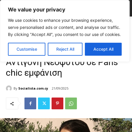
We value your privacy
We use cookies to enhance your browsing experience,
Home
FASHION & BEAUTY
Cut-out και αισθησιασμός: Η Αντιγόνη
serve personalised ads or content, and analyse our traffic.
Νεοφύτου σε Paris chic εμφάνιση
By clicking "Accept All", you consent to our use of cookies.
FASHION & BEAUTY
Γυναίκα
TOP NEWS
Cut-out και αισθησιασμός: Η
Customise
Reject All
Accept All
Αντιγόνη Νεοφύτου σε Paris
chic εμφάνιση
By
Socialista.com.cy
21/09/2025