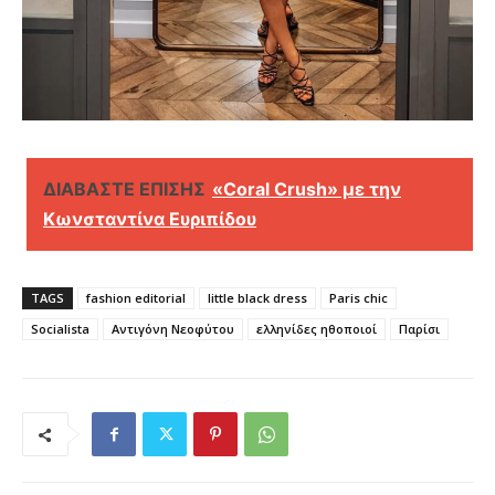
ΔΙΑΒΑΣΤΕ ΕΠΙΣΗΣ
«Coral Crush» με την
Κωνσταντίνα Ευριπίδου
TAGS
fashion editorial
little black dress
Paris chic
Socialista
Αντιγόνη Νεοφύτου
ελληνίδες ηθοποιοί
Παρίσι