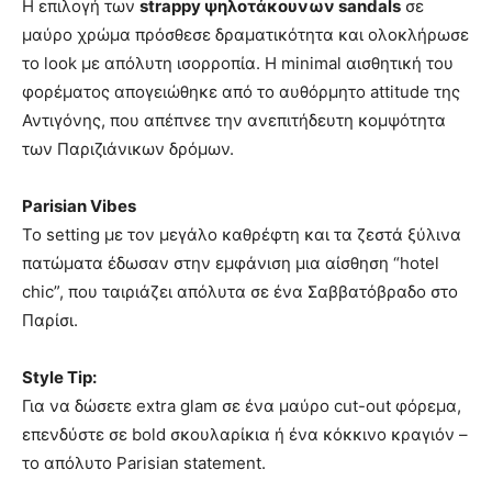
Η επιλογή των
strappy ψηλοτάκουνων sandals
σε
μαύρο χρώμα πρόσθεσε δραματικότητα και ολοκλήρωσε
το look με απόλυτη ισορροπία. Η minimal αισθητική του
φορέματος απογειώθηκε από το αυθόρμητο attitude της
Αντιγόνης, που απέπνεε την ανεπιτήδευτη κομψότητα
των Παριζιάνικων δρόμων.
Parisian Vibes
Το setting με τον μεγάλο καθρέφτη και τα ζεστά ξύλινα
πατώματα έδωσαν στην εμφάνιση μια αίσθηση “hotel
chic”, που ταιριάζει απόλυτα σε ένα Σαββατόβραδο στο
Παρίσι.
Style Tip:
Για να δώσετε extra glam σε ένα μαύρο cut-out φόρεμα,
επενδύστε σε bold σκουλαρίκια ή ένα κόκκινο κραγιόν –
το απόλυτο Parisian statement.