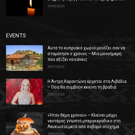
09/09/2025
EVENTS
Αυτό το κυπριακό χωριό μοιάζει σαν να
σταμάτησε ο χρόνος – Μια μονοήμερη
που αξίζει να κάνεις
28/07/2026
Η Άντρη Καραντώνη έρχεται στα Λιβάδια
– Όσα θα συμβούν εκείνη τη βραδιά
24/07/2026
«Ήταν θέμα χρόνου» – Κλείνει μέχρι
νεοτέρας γνωστό μπεργκεράδικο στη
Λευκωσία μετά από σοβαρό ατύχημα
19/07/2026