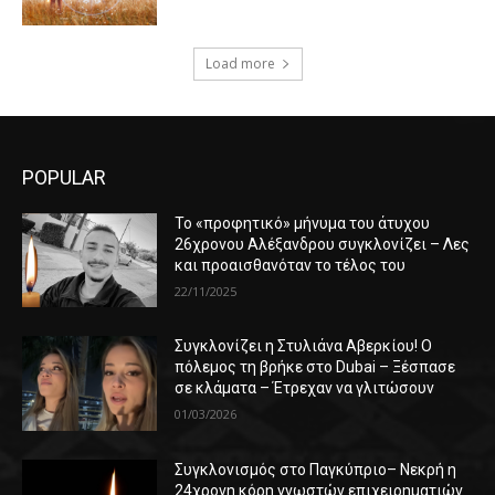
Load more
POPULAR
Το «προφητικό» μήνυμα του άτυχου
26χρονου Αλέξανδρου συγκλονίζει – Λες
και προαισθανόταν το τέλος του
22/11/2025
Συγκλονίζει η Στυλιάνα Αβερκίου! Ο
πόλεμος τη βρήκε στο Dubai – Ξέσπασε
σε κλάματα – Έτρεχαν να γλιτώσουν
01/03/2026
Συγκλονισμός στο Παγκύπριο– Νεκρή η
24χρονη κόρη γνωστών επιχειρηματιών