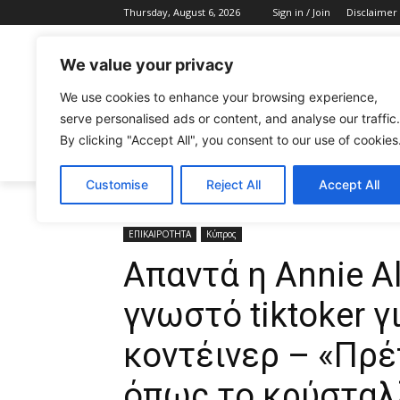
Thursday, August 6, 2026
Sign in / Join
Disclaimer
We value your privacy
We use cookies to enhance your browsing experience,
serve personalised ads or content, and analyse our traffic.
By clicking "Accept All", you consent to our use of cookies
CELEBRITIES
FASHION & BEAUTY
Customise
Reject All
Accept All
Home
ΕΠΙΚΑΙΡΟΤΗΤΑ
Απαντά η Annie Alexoui με βί
ΕΠΙΚΑΙΡΟΤΗΤΑ
Κύπρος
Απαντά η Annie Al
γνωστό tiktoker γ
κοντέινερ – «Πρέ
όπως το κρύσταλ