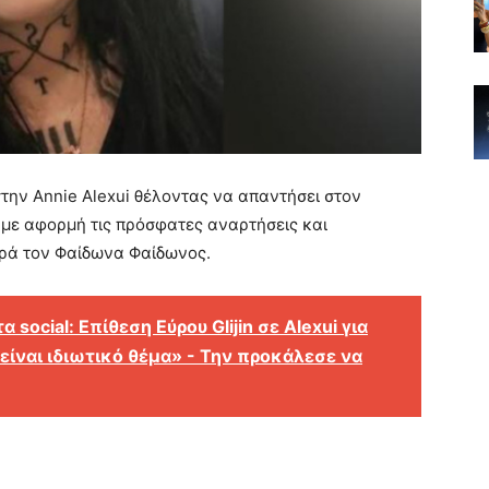
στην Annie Alexui θέλοντας να απαντήσει στον
α με αφορμή τις πρόσφατες αναρτήσεις και
ορά τον Φαίδωνα Φαίδωνος.
 social: Επίθεση Εύρου Glijin σε Alexui για
είναι ιδιωτικό θέμα» - Την προκάλεσε να