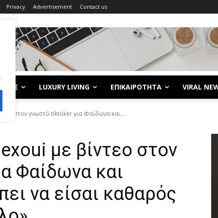
Privacy
Advertisement
Contact us
.
LIFE
LUXURY LIVING
ΕΠΙΚΑΙΡΟΤΗΤΑ
VIRAL NE
ντεο στον γνωστό tiktoker για Φαίδωνα και...
exoui με βίντεο στον
ια Φαίδωνα και
πει να είσαι καθαρός
λο»