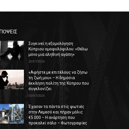
ΠΟΨΕΙΣ
Συγκινεί η εξομολόγηση
Κύπριου ομοφυλόφιλου: «Θέλω
μόνο μια αληθινή αγάπη»
20/07/2026
«Αφήστε με επιτέλους να ζήσω
τη ζωή μου» – Η δημόσια
έκκληση πολίτη της Κύπρου που
συγκλονίζει
03/07/2026
Έχασαν τα πάντα στις φωτιές
στην Λεμεσό και πήραν μόλις
€5.000 – Η ανάρτηση που
προκαλεί σάλο – Φωτογραφίες