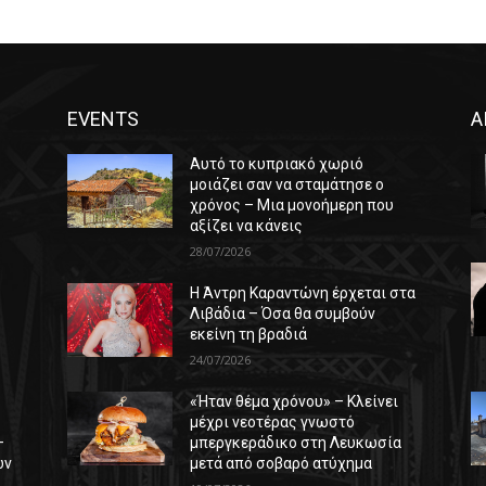
EVENTS
Α
Αυτό το κυπριακό χωριό
μοιάζει σαν να σταμάτησε ο
χρόνος – Μια μονοήμερη που
αξίζει να κάνεις
28/07/2026
Η Άντρη Καραντώνη έρχεται στα
ε
Λιβάδια – Όσα θα συμβούν
εκείνη τη βραδιά
24/07/2026
«Ήταν θέμα χρόνου» – Κλείνει
μέχρι νεοτέρας γνωστό
–
μπεργκεράδικο στη Λευκωσία
ών
μετά από σοβαρό ατύχημα