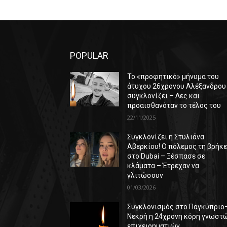
POPULAR
Το «προφητικό» μήνυμα του
άτυχου 26χρονου Αλέξανδρου
συγκλονίζει – Λες και
προαισθανόταν το τέλος του
22/11/2025
Συγκλονίζει η Στυλιάνα
Αβερκίου! Ο πόλεμος τη βρήκ
στο Dubai – Ξέσπασε σε
κλάματα – Έτρεχαν να
γλιτώσουν
01/03/2026
Συγκλονισμός στο Παγκύπριο
Νεκρή η 24χρονη κόρη γνωστ
επιχειρηματιών