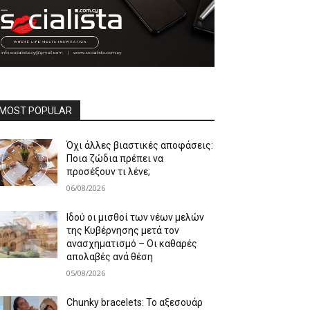
MOST POPULAR
Όχι άλλες βιαστικές αποφάσεις:
Ποια ζώδια πρέπει να
προσέξουν τι λένε;
06/08/2026
Ιδού οι μισθοί των νέων μελών
της Κυβέρνησης μετά τον
ανασχηματισμό – Οι καθαρές
απολαβές ανά θέση
05/08/2026
Chunky bracelets: Το αξεσουάρ