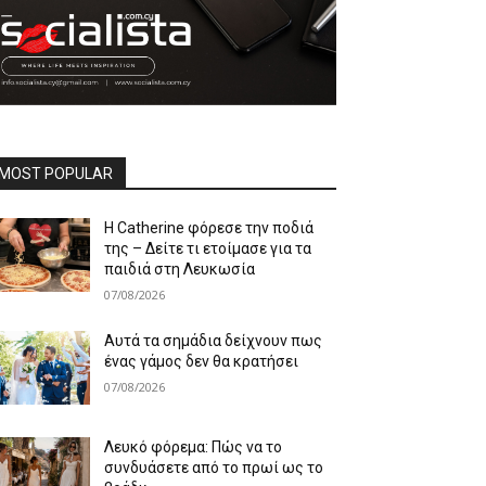
MOST POPULAR
Η Catherine φόρεσε την ποδιά
της – Δείτε τι ετοίμασε για τα
παιδιά στη Λευκωσία
07/08/2026
Αυτά τα σημάδια δείχνουν πως
ένας γάμος δεν θα κρατήσει
07/08/2026
Λευκό φόρεμα: Πώς να το
συνδυάσετε από το πρωί ως το