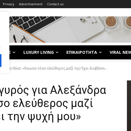
Privacy
Advertisement
Contact us
.
LIFE
LUXURY LIVING
ΕΠΙΚΑΙΡΟΤΗΤΑ
VIRAL NE
άνδρα Νίκα: «Ένιωσα τόσο ελεύθερος μαζί της! Έχει διαβάσει...
γυρός για Αλεξάνδρα
σο ελεύθερος μαζί
ει την ψυχή μου»