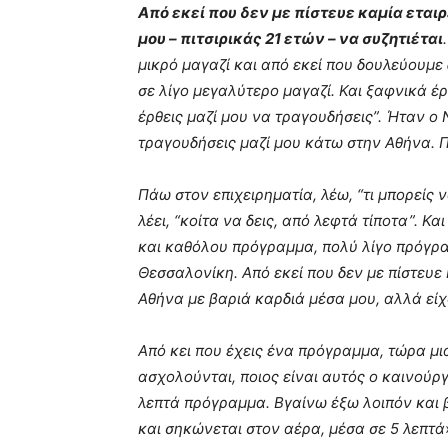
Από εκεί που δεν με πίστευε καμία εταιρ
μου – πιτσιρικάς 21 ετών – να συζητιέται
μικρό μαγαζί και από εκεί που δουλεύουμε 
σε λίγο μεγαλύτερο μαγαζί. Και ξαφνικά έρ
έρθεις μαζί μου να τραγουδήσεις”. Ήταν ο 
τραγουδήσεις μαζί μου κάτω στην Αθήνα. Πρ
Πάω στον επιχειρηματία, λέω, “τι μπορείς
λέει, “κοίτα να δεις, από λεφτά τίποτα”. 
και καθόλου πρόγραμμα, πολύ λίγο πρόγρ
Θεσσαλονίκη. Από εκεί που δεν με πίστευε
Αθήνα με βαριά καρδιά μέσα μου, αλλά είχα
Από κει που έχεις ένα πρόγραμμα, τώρα μια
ασχολούνται, ποιος είναι αυτός ο καινούργ
λεπτά πρόγραμμα. Βγαίνω έξω λοιπόν και β
και σηκώνεται στον αέρα, μέσα σε 5 λεπτά