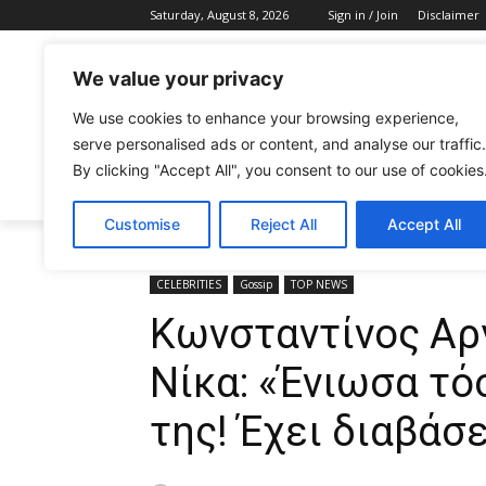
Saturday, August 8, 2026
Sign in / Join
Disclaimer
We value your privacy
We use cookies to enhance your browsing experience,
serve personalised ads or content, and analyse our traffic.
By clicking "Accept All", you consent to our use of cookies
CELEBRITIES
FASHION & BEAUTY
Customise
Reject All
Accept All
Home
CELEBRITIES
Κωνσταντίνος Αργυρός για Αλεξ
CELEBRITIES
Gossip
TOP NEWS
Κωνσταντίνος Αρ
Νίκα: «Ένιωσα τό
της! Έχει διαβάσ