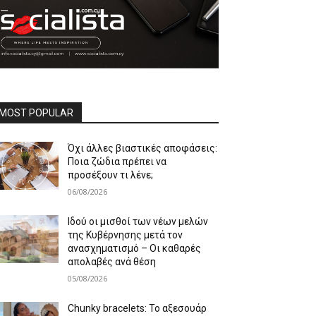
MOST POPULAR
Όχι άλλες βιαστικές αποφάσεις:
Ποια ζώδια πρέπει να
προσέξουν τι λένε;
06/08/2026
Ιδού οι μισθοί των νέων μελών
της Κυβέρνησης μετά τον
ανασχηματισμό – Οι καθαρές
απολαβές ανά θέση
05/08/2026
Chunky bracelets: Το αξεσουάρ