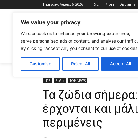
Thursday, August 6, 2026
Sign in / Join
Disclaimer
We value your privacy
We use cookies to enhance your browsing experience,
serve personalised ads or content, and analyse our traffic.
By clicking "Accept All", you consent to our use of cookies
CELEBRITIES
FASHION & BEAUTY
Customise
Reject All
Accept All
Home
LIFE
Τα ζώδια σήμερα: Οι ευκαιρίες έρχονται
LIFE
Ζώδια
TOP NEWS
Τα ζώδια σήμερα:
έρχονται και μάλ
περιμένεις