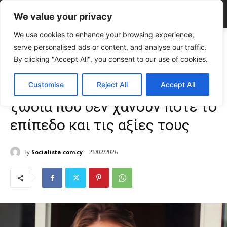
We value your privacy
We use cookies to enhance your browsing experience,
Home
LIFE
Ζώδια και ανωτερότητα: 3 ζώδια που δεν χάνουν ποτέ
serve personalised ads or content, and analyse our traffic.
το επίπεδο και...
By clicking "Accept All", you consent to our use of cookies.
LIFE
Ζώδια
TOP NEWS
Ζώδια και ανωτερότητα: 3
Customise
Reject All
Accept All
ζώδια που δεν χάνουν ποτέ το
επίπεδο και τις αξίες τους
By
Socialista.com.cy
26/02/2026