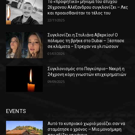
Το «προφητικό» μήνυμα του άτυχου
26χρονου Αλέξανδρου συγκλονίζει – Λες
και προαισθανόταν το τέλος του
22/11/2025
Συγκλονίζει η Στυλιάνα Αβερκίου! Ο
πόλεμος τη βρήκε στο Dubai – Ξέσπασε
σε κλάματα – Έτρεχαν να γλιτώσουν
01/03/2026
Συγκλονισμός στο Παγκύπριο– Νεκρή η
24χρονη κόρη γνωστών επιχειρηματιών
09/09/2025
EVENTS
Αυτό το κυπριακό χωριό μοιάζει σαν να
σταμάτησε ο χρόνος – Μια μονοήμερη
που αξίζει να κάνεις