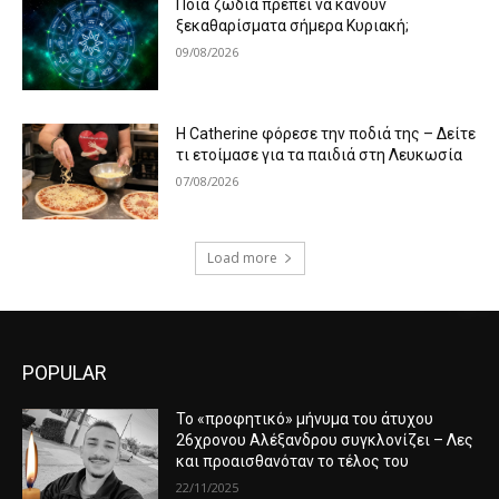
Ποια ζώδια πρέπει να κάνουν
ξεκαθαρίσματα σήμερα Κυριακή;
09/08/2026
Η Catherine φόρεσε την ποδιά της – Δείτε
τι ετοίμασε για τα παιδιά στη Λευκωσία
07/08/2026
Load more
POPULAR
Το «προφητικό» μήνυμα του άτυχου
26χρονου Αλέξανδρου συγκλονίζει – Λες
και προαισθανόταν το τέλος του
22/11/2025