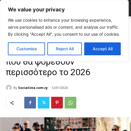
We value your privacy
We use cookies to enhance your browsing experience,
Home
FASHION & BEAUTY
Τα 3 ζευγάρια παπουτσιών που θα
serve personalised ads or content, and analyse our traffic.
φορεθούν περισσότερο το 2026
By clicking "Accept All", you consent to our use of cookies.
FASHION & BEAUTY
Γυναίκα
TOP NEWS
Τα 3 ζευγάρια παπουτσιών
Customise
Reject All
Accept All
που θα φορεθούν
περισσότερο το 2026
By
Socialista.com.cy
12/01/2026