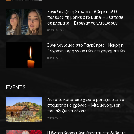
Συγκλονίζει η Στυλιάνα Αβερκίου! Ο
πόλεμος τη βρήκε στο Dubai – Ξέσπασε
σε κλάματα – Έτρεχαν να γλιτώσουν
01/03/2026
Συγκλονισμός στο Παγκύπριο– Νεκρή η
24χρονη κόρη γνωστών επιχειρηματιών
09/09/2025
EVENTS
Αυτό το κυπριακό χωριό μοιάζει σαν να
σταμάτησε ο χρόνος – Μια μονοήμερη
που αξίζει να κάνεις
28/07/2026
Η Άντρη Καραντώνη έρχεται στα Λιβάδια