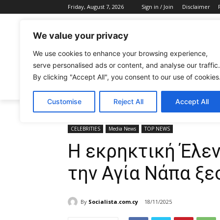
Friday, August 7, 2026
Sign in / Join
Disclaimer
We value your privacy
We use cookies to enhance your browsing experience,
serve personalised ads or content, and analyse our traffic.
By clicking "Accept All", you consent to our use of cookies
CELEBRITIES
FASHION & BEAUTY
Customise
Reject All
Accept All
Home
CELEBRITIES
Η εκρηκτική Έλενα Χρυσοστόμο
CELEBRITIES
Media News
TOP NEWS
Η εκρηκτική Έλε
την Αγία Νάπα ξε
By
Socialista.com.cy
18/11/2025