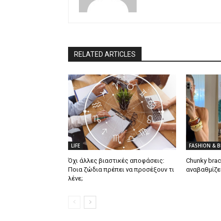
RELATED ARTICLES
LIFE
FASHION & 
Όχι άλλες βιαστικές αποφάσεις:
Chunky brac
Ποια ζώδια πρέπει να προσέξουν τι
αναβαθμίζει
λένε;