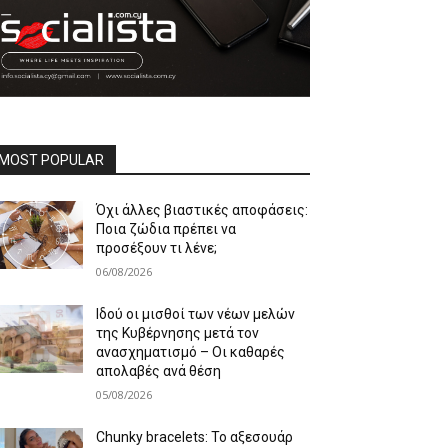
MOST POPULAR
Όχι άλλες βιαστικές αποφάσεις:
Ποια ζώδια πρέπει να
προσέξουν τι λένε;
06/08/2026
Ιδού οι μισθοί των νέων μελών
της Κυβέρνησης μετά τον
ανασχηματισμό – Οι καθαρές
απολαβές ανά θέση
05/08/2026
Chunky bracelets: Το αξεσουάρ