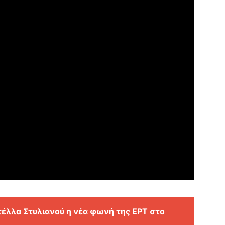
τέλλα Στυλιανού η νέα φωνή της ΕΡΤ στο