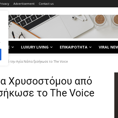
Privacy
Advertisement
Contact us
.
LIFE
LUXURY LIVING
ΕΠΙΚΑΙΡΟΤΗΤΑ
VIRAL NE
υ από την Αγία Νάπα ξεσήκωσε το The Voice
να Χρυσοστόμου από
σήκωσε το The Voice