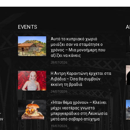
EVENTS
Α
Αυτό το κυπριακό χωριό
μοιάζει σαν να σταμάτησε ο
χρόνος – Μια μονοήμερη που
αξίζει να κάνεις
28/07/2026
Η Άντρη Καραντώνη έρχεται στα
ε
Λιβάδια – Όσα θα συμβούν
εκείνη τη βραδιά
24/07/2026
«Ήταν θέμα χρόνου» – Κλείνει
μέχρι νεοτέρας γνωστό
–
μπεργκεράδικο στη Λευκωσία
ών
μετά από σοβαρό ατύχημα
19/07/2026