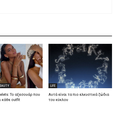
BEAUTY
LIFE
elets: Το αξεσουάρ που
Αυτά είναι τα πιο ελκυστικά ζώδια
 κάθε outfit
του κύκλου