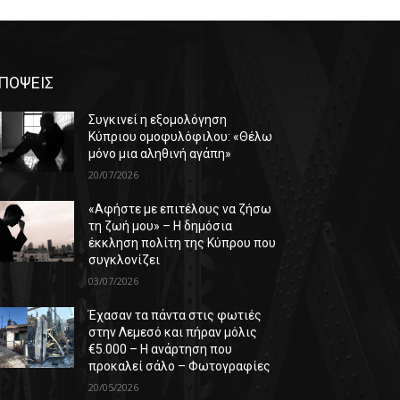
ΠΟΨΕΙΣ
Συγκινεί η εξομολόγηση
Κύπριου ομοφυλόφιλου: «Θέλω
μόνο μια αληθινή αγάπη»
20/07/2026
«Αφήστε με επιτέλους να ζήσω
τη ζωή μου» – Η δημόσια
έκκληση πολίτη της Κύπρου που
συγκλονίζει
03/07/2026
Έχασαν τα πάντα στις φωτιές
στην Λεμεσό και πήραν μόλις
€5.000 – Η ανάρτηση που
προκαλεί σάλο – Φωτογραφίες
20/05/2026