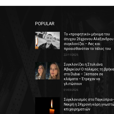
POPULAR
Το «προφητικό» μήνυμα του
άτυχου 26χρονου Αλέξανδρου
συγκλονίζει – Λες και
προαισθανόταν το τέλος του
22/11/2025
Συγκλονίζει η Στυλιάνα
Αβερκίου! Ο πόλεμος τη βρήκ
στο Dubai – Ξέσπασε σε
κλάματα – Έτρεχαν να
γλιτώσουν
01/03/2026
Συγκλονισμός στο Παγκύπριο
Νεκρή η 24χρονη κόρη γνωστ
επιχειρηματιών