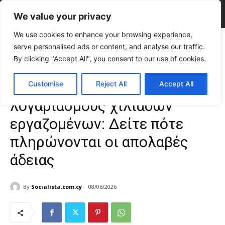
We value your privacy
We use cookies to enhance your browsing experience,
Home
ΕΠΙΚΑΙΡΟΤΗΤΑ
Μπαίνουν λεφτά στους λογαριασμούς
serve personalised ads or content, and analyse our traffic.
χιλιάδων εργαζομένων: Δείτε πότε πληρώνονται οι απολαβές άδειας
By clicking "Accept All", you consent to our use of cookies.
ΕΠΙΚΑΙΡΟΤΗΤΑ
Κύπρος
Μπαίνουν λεφτά στους
Customise
Reject All
Accept All
λογαριασμούς χιλιάδων
εργαζομένων: Δείτε πότε
πληρώνονται οι απολαβές
άδειας
By
Socialista.com.cy
08/06/2026