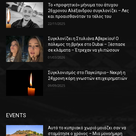
Το «προφητικό» μήνυμα του άτυχου
26χρονου Αλέξανδρου συγκλονίζει – Λες
και προαισθανόταν το τέλος του
22/11/2025
Συγκλονίζει η Στυλιάνα Αβερκίου! Ο
πόλεμος τη βρήκε στο Dubai – Ξέσπασε
σε κλάματα – Έτρεχαν να γλιτώσουν
01/03/2026
Συγκλονισμός στο Παγκύπριο– Νεκρή η
24χρονη κόρη γνωστών επιχειρηματιών
09/09/2025
EVENTS
Αυτό το κυπριακό χωριό μοιάζει σαν να
σταμάτησε ο χρόνος – Μια μονοήμερη