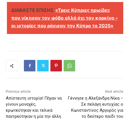
ΔΙΑΒΑΣΤΕ ΕΠΙΣΗΣ
«Τρεις Κύπριες ηρωίδες
που νίκησαν τον φόβο αλλά όχι τον καρκίνο –
οι ιστορίες που ράγισαν την Κύπρο το 2025»
Previous article
Next article
Aπίστευτη ιστορία! Πήγαν να
Γέννησε η Αλεξάνδρα Νίκα –
γίνουν μοναχές,
Σε πελάγη ευτυχίας ο
ερωτεύτηκαν και τελικά
Κωνσταντίνος Αργυρός για
παντρεύτηκαν η μία την άλλη
το δεύτερο παιδί του