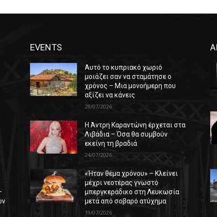
EVENTS
Α
Αυτό το κυπριακό χωριό
μοιάζει σαν να σταμάτησε ο
χρόνος – Μια μονοήμερη που
αξίζει να κάνεις
28/07/2026
Η Άντρη Καραντώνη έρχεται στα
ε
Λιβάδια – Όσα θα συμβούν
εκείνη τη βραδιά
24/07/2026
«Ήταν θέμα χρόνου» – Κλείνει
μέχρι νεοτέρας γνωστό
–
μπεργκεράδικο στη Λευκωσία
ών
μετά από σοβαρό ατύχημα
19/07/2026