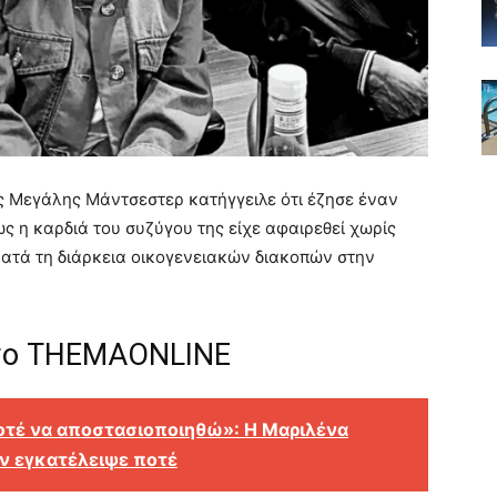
ς Μεγάλης Μάντσεστερ κατήγγειλε ότι έζησε έναν
ς η καρδιά του συζύγου της είχε αφαιρεθεί χωρίς
 κατά τη διάρκεια οικογενειακών διακοπών στην
στο THEMAONLINE
οτέ να αποστασιοποιηθώ»: Η Μαριλένα
εν εγκατέλειψε ποτέ