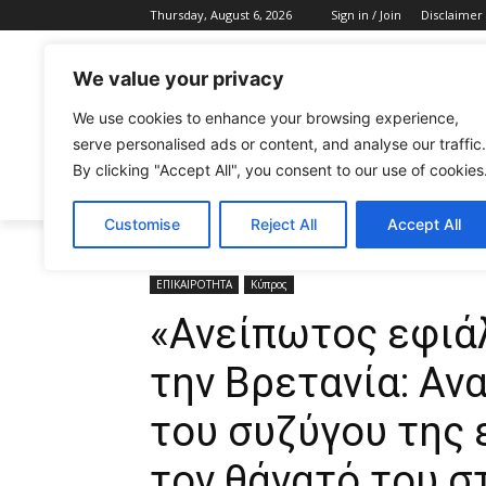
Thursday, August 6, 2026
Sign in / Join
Disclaimer
We value your privacy
We use cookies to enhance your browsing experience,
serve personalised ads or content, and analyse our traffic.
By clicking "Accept All", you consent to our use of cookies
CELEBRITIES
FASHION & BEAUTY
Customise
Reject All
Accept All
Home
ΕΠΙΚΑΙΡΟΤΗΤΑ
«Ανείπωτος εφιάλτης» για χή
ΕΠΙΚΑΙΡΟΤΗΤΑ
Κύπρος
«Ανείπωτος εφιάλ
την Βρετανία: Αν
του συζύγου της 
τον θάνατό του σ