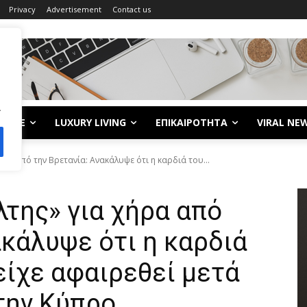
Privacy
Advertisement
Contact us
.
LIFE
LUXURY LIVING
ΕΠΙΚΑΙΡΟΤΗΤΑ
VIRAL NE
ρα από την Βρετανία: Ανακάλυψε ότι η καρδιά του...
της» για χήρα από
ακάλυψε ότι η καρδιά
είχε αφαιρεθεί μετά
την Κύπρο