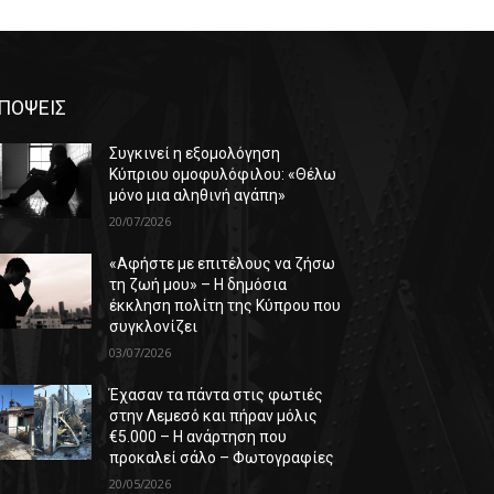
ΠΟΨΕΙΣ
Συγκινεί η εξομολόγηση
Κύπριου ομοφυλόφιλου: «Θέλω
μόνο μια αληθινή αγάπη»
20/07/2026
«Αφήστε με επιτέλους να ζήσω
τη ζωή μου» – Η δημόσια
έκκληση πολίτη της Κύπρου που
συγκλονίζει
03/07/2026
Έχασαν τα πάντα στις φωτιές
στην Λεμεσό και πήραν μόλις
€5.000 – Η ανάρτηση που
προκαλεί σάλο – Φωτογραφίες
20/05/2026