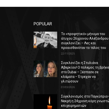
POPULAR
Το «προφητικό» μήνυμα του
άτυχου 26χρονου Αλέξανδρου
συγκλονίζει – Λες και
προαισθανόταν το τέλος του
22/11/2025
Συγκλονίζει η Στυλιάνα
Αβερκίου! Ο πόλεμος τη βρήκ
στο Dubai – Ξέσπασε σε
κλάματα – Έτρεχαν να
γλιτώσουν
01/03/2026
Συγκλονισμός στο Παγκύπριο
Νεκρή η 24χρονη κόρη γνωστ
επιχειρηματιών