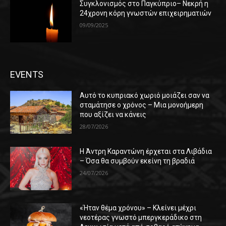
Συγκλονισμός στο Παγκύπριο– Νεκρή η
24χρονη κόρη γνωστών επιχειρηματιών
09/09/2025
EVENTS
Αυτό το κυπριακό χωριό μοιάζει σαν να
σταμάτησε ο χρόνος – Μια μονοήμερη
που αξίζει να κάνεις
28/07/2026
Η Άντρη Καραντώνη έρχεται στα Λιβάδια
– Όσα θα συμβούν εκείνη τη βραδιά
24/07/2026
«Ήταν θέμα χρόνου» – Κλείνει μέχρι
νεοτέρας γνωστό μπεργκεράδικο στη