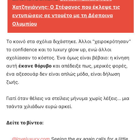
Χατζηγιάννης; Ο Στέφανος που έκλεψε τις
εντυπώσεις σε ντουέτο με τη Δέσποινα
Ολυμπίου
Το κοινό στα σχόλια διχάστηκε. Άλλοι “χειροκρότησαν”
το confidence και το luxury glow up, ενώ άλλοι
σχολίασαν το κόστος. Ένα όμως είναι βέβαιο: η κίνηση
αυτή
έκανε θόρυβο
και απέδειξε πως, μερικές φορές,
ένα αξεσουάρ δεν είναι απλώς μόδα, είναι δήλωση
ζωής.
Γιατί όταν θέλεις να στείλεις μήνυμα χωρίς λέξεις… μια
τσάντα χιλιάδων ευρώ αρκεί.
Δείτε το βίντεο:
@loveluxury.com
Seeing the ex again calls for a little