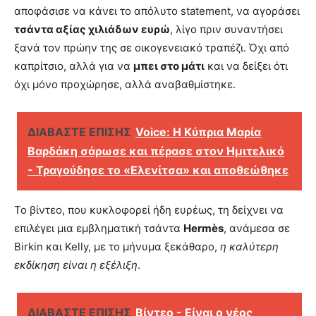
αποφάσισε να κάνει το απόλυτο statement, να αγοράσει
τσάντα αξίας χιλιάδων ευρώ
, λίγο πριν συναντήσει
ξανά τον πρώην της σε οικογενειακό τραπέζι. Όχι από
καπρίτσιο, αλλά για να
μπει στο μάτι
και να δείξει ότι
όχι μόνο προχώρησε, αλλά αναβαθμίστηκε.
ΔΙΑΒΑΣΤΕ ΕΠΙΣΗΣ
Voice: Η Κύπρια Μαρία
Βαρδάκη σάρωσε και πέρασε στον Ημιτελικό
- Τραγούδησε το «Ελενίτσα» και αποθεώθηκε
Το βίντεο, που κυκλοφορεί ήδη ευρέως, τη δείχνει να
επιλέγει μια εμβληματική τσάντα
Hermès
, ανάμεσα σε
Birkin και Kelly, με το μήνυμα ξεκάθαρο,
η καλύτερη
εκδίκηση είναι η εξέλιξη
.
ΔΙΑΒΑΣΤΕ ΕΠΙΣΗΣ
Βίντεο - Είναι ο νέος