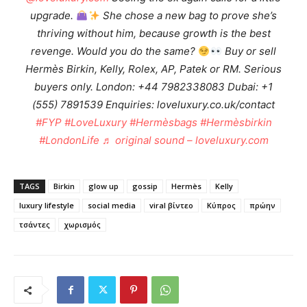
upgrade.
She chose a new bag to prove she’s
thriving without him, because growth is the best
revenge. Would you do the same?
Buy or sell
Hermès Birkin, Kelly, Rolex, AP, Patek or RM. Serious
buyers only. London: +44 7982338083 Dubai: +1
(555) 7891539 Enquiries: loveluxury.co.uk/contact
#FYP
#LoveLuxury
#Hermèsbags
#Hermèsbirkin
#LondonLife
♬ original sound – loveluxury.com
TAGS
Birkin
glow up
gossip
Hermès
Kelly
luxury lifestyle
social media
viral βίντεο
Κύπρος
πρώην
τσάντες
χωρισμός