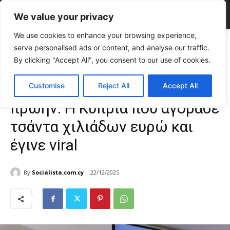
We value your privacy
We use cookies to enhance your browsing experience,
Home
TOP NEWS
Για να μπει στο μάτι του πρώην: Η Κύπρια που
serve personalised ads or content, and analyse our traffic.
αγόρασε τσάντα...
By clicking "Accept All", you consent to our use of cookies.
TOP NEWS
VIRAL NEWS
Για να μπει στο μάτι του
Customise
Reject All
Accept All
πρώην: Η Κύπρια που αγόρασε
τσάντα χιλιάδων ευρώ και
έγινε viral
By
Socialista.com.cy
22/12/2025