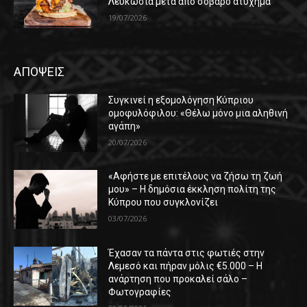
Λευκωσία μετά από σοβαρό ατύχημα
19/07/2026
ΑΠΟΨΕΙΣ
Συγκινεί η εξομολόγηση Κύπριου
ομοφυλόφιλου: «Θέλω μόνο μια αληθινή
αγάπη»
20/07/2026
«Αφήστε με επιτέλους να ζήσω τη ζωή
μου» – Η δημόσια έκκληση πολίτη της
Κύπρου που συγκλονίζει
03/07/2026
Έχασαν τα πάντα στις φωτιές στην
Λεμεσό και πήραν μόλις €5.000 – Η
ανάρτηση που προκαλεί σάλο –
Φωτογραφίες