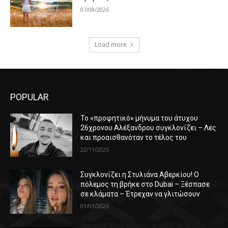
07/08/2026
Load more
POPULAR
Το «προφητικό» μήνυμα του άτυχου
26χρονου Αλέξανδρου συγκλονίζει – Λες
και προαισθανόταν το τέλος του
22/11/2025
Συγκλονίζει η Στυλιάνα Αβερκίου! Ο
πόλεμος τη βρήκε στο Dubai – Ξέσπασε
σε κλάματα – Έτρεχαν να γλιτώσουν
01/03/2026