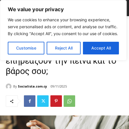
We value your privacy
We use cookies to enhance your browsing experience,
Home
LIFE
Πώς η γκρελίνη και η λεπτίνη επηρεάζουν την πείνα και
serve personalised ads or content, and analyse our traffic.
το βάρος...
By clicking "Accept All", you consent to our use of cookies.
LIFE
Υγεία & Fitness
TOP NEWS
Πώς η γκρελίνη και η λεπτίνη
Customise
Reject All
Accept All
επηρεάζουν την πείνα και το
βάρος σου;
By
Socialista.com.cy
09/11/2025