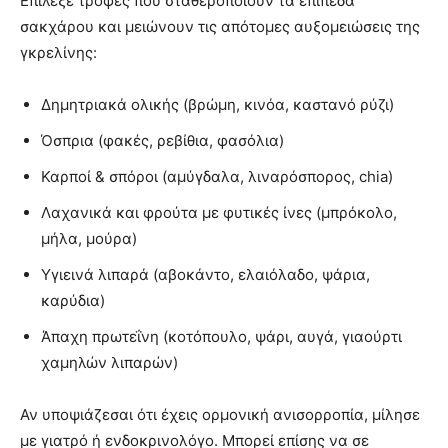
Επίλεξε τροφές που σταθεροποιούν τα επίπεδα
σακχάρου και μειώνουν τις απότομες αυξομειώσεις της
γκρελίνης:
Δημητριακά ολικής (βρώμη, κινόα, καστανό ρύζι)
Όσπρια (φακές, ρεβίθια, φασόλια)
Καρποί & σπόροι (αμύγδαλα, λιναρόσπορος, chia)
Λαχανικά και φρούτα με φυτικές ίνες (μπρόκολο,
μήλα, μούρα)
Υγιεινά λιπαρά (αβοκάντο, ελαιόλαδο, ψάρια,
καρύδια)
Άπαχη πρωτεΐνη (κοτόπουλο, ψάρι, αυγά, γιαούρτι
χαμηλών λιπαρών)
Αν υποψιάζεσαι ότι έχεις ορμονική ανισορροπία, μίλησε
με γιατρό ή ενδοκρινολόγο. Μπορεί επίσης να σε