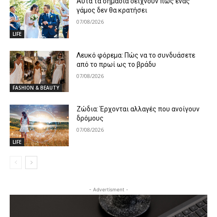
Αυτά τα σημάδια δείχνουν πως ένας
γάμος δεν θα κρατήσει
07/08/2026
LIFE
Λευκό φόρεμα: Πώς να το συνδυάσετε
από το πρωί ως το βράδυ
07/08/2026
FASHION & BEAUTY
Ζώδια: Έρχονται αλλαγές που ανοίγουν
δρόμους
07/08/2026
LIFE
- Advertisment -