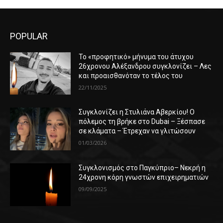
POPULAR
Το «προφητικό» μήνυμα του άτυχου
26χρονου Αλέξανδρου συγκλονίζει – Λες
και προαισθανόταν το τέλος του
22/11/2025
Συγκλονίζει η Στυλιάνα Αβερκίου! Ο
πόλεμος τη βρήκε στο Dubai – Ξέσπασε
σε κλάματα – Έτρεχαν να γλιτώσουν
01/03/2026
Συγκλονισμός στο Παγκύπριο– Νεκρή η
24χρονη κόρη γνωστών επιχειρηματιών
09/09/2025