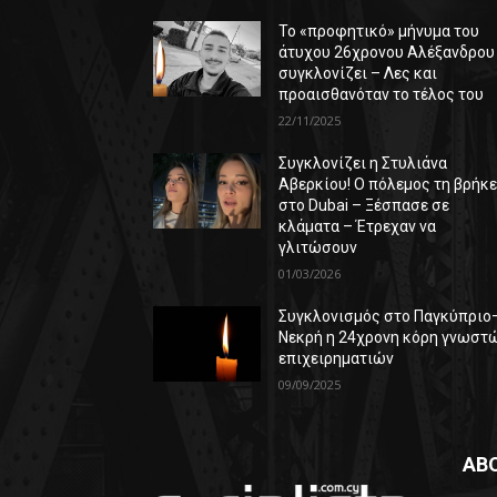
Το «προφητικό» μήνυμα του
άτυχου 26χρονου Αλέξανδρου
συγκλονίζει – Λες και
προαισθανόταν το τέλος του
22/11/2025
Συγκλονίζει η Στυλιάνα
Αβερκίου! Ο πόλεμος τη βρήκ
στο Dubai – Ξέσπασε σε
κλάματα – Έτρεχαν να
γλιτώσουν
01/03/2026
Συγκλονισμός στο Παγκύπριο
Νεκρή η 24χρονη κόρη γνωστ
επιχειρηματιών
09/09/2025
AB