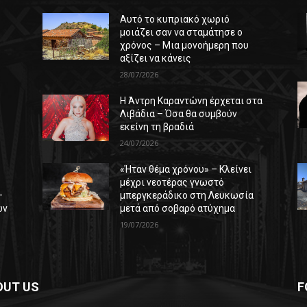
Αυτό το κυπριακό χωριό
μοιάζει σαν να σταμάτησε ο
χρόνος – Μια μονοήμερη που
αξίζει να κάνεις
28/07/2026
Η Άντρη Καραντώνη έρχεται στα
ε
Λιβάδια – Όσα θα συμβούν
εκείνη τη βραδιά
24/07/2026
«Ήταν θέμα χρόνου» – Κλείνει
μέχρι νεοτέρας γνωστό
–
μπεργκεράδικο στη Λευκωσία
ών
μετά από σοβαρό ατύχημα
19/07/2026
OUT US
F