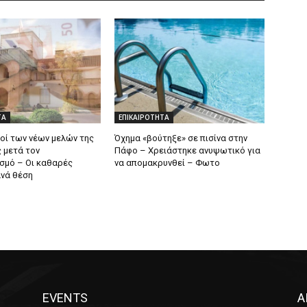
ΤΑ
ΕΠΙΚΑΙΡΟΤΗΤΑ
θοί των νέων μελών της
Όχημα «βούτηξε» σε πισίνα στην
 μετά τον
Πάφο – Χρειάστηκε ανυψωτικό για
σμό – Οι καθαρές
να απομακρυνθεί – Φωτο
νά θέση
EVENTS
Α