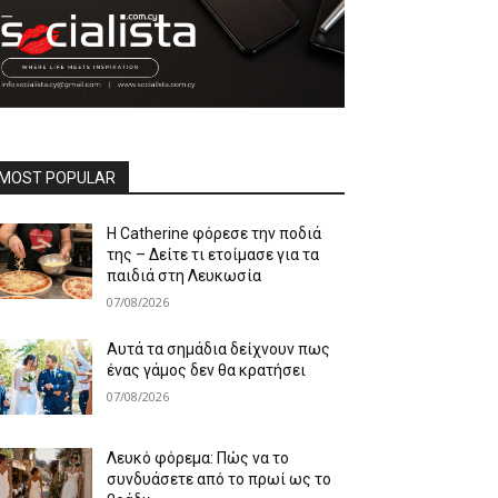
MOST POPULAR
Η Catherine φόρεσε την ποδιά
της – Δείτε τι ετοίμασε για τα
παιδιά στη Λευκωσία
07/08/2026
Αυτά τα σημάδια δείχνουν πως
ένας γάμος δεν θα κρατήσει
07/08/2026
Λευκό φόρεμα: Πώς να το
συνδυάσετε από το πρωί ως το