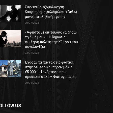
Συγκινεί η εξομολόγηση
Κύπριου ομοφυλόφιλου: «Θέλω
μόνο μια αληθινή αγάπη»
20/07/2026
«Αφήστε με επιτέλους να ζήσω
τη ζωή μου» – Η δημόσια
έκκληση πολίτη της Κύπρου που
συγκλονίζει
03/07/2026
Έχασαν τα πάντα στις φωτιές
στην Λεμεσό και πήραν μόλις
€5.000 – Η ανάρτηση που
προκαλεί σάλο – Φωτογραφίες
20/05/2026
OLLOW US