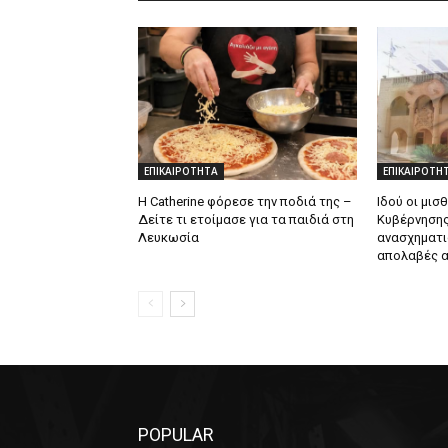
ΕΠΙΚΑΙΡΟΤΗΤΑ
ΕΠΙΚΑΙΡΟΤΗ
Η Catherine φόρεσε την ποδιά της –
Ιδού οι μισ
Δείτε τι ετοίμασε για τα παιδιά στη
Κυβέρνησης
Λευκωσία
ανασχηματι
απολαβές α
POPULAR