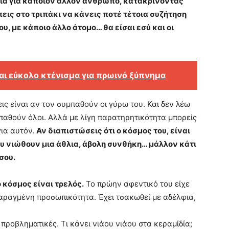
ακία για κάποιον άλλον άνθρωπο, κατακρίνοντας
εις στο τριπάκι να κάνεις ποτέ τέτοια συζήτηση
υ, με κάποιο άλλο άτομο… θα είσαι εσύ και οι
και εύκολο κτένισμα για πρωινό ξύπνημα
ις είναι αν τον συμπαθούν οι γύρω του. Και δεν λέω
μπαθούν όλοι. Αλλά με λίγη παρατηρητικότητα μπορείς
για αυτόν.
Αν διαπιστώσεις ότι ο κόσμος του, είναι
ου νιώθουν μια άθλια, άβολη συνθήκη… μάλλον κάτι
σου.
ο κόσμος είναι τρελός.
Το πρώην αφεντικό του είχε
ταραγμένη προσωπικότητα. Έχει τσακωθεί με αδέλφια,
 προβληματικές. Τι κάνει νιάου νιάου στα κεραμίδία;