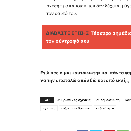
σχέσης με κάποιον που δεν δέχεται μύγα
τον εαυτό του.
ΔΙΑΒΑΣΤΕ ΕΠΙΣΗΣ
Τέσσερα σημάδια 
τον σύντροφό σου
Εγώ πες είμαι «αυτόφωτη» και πάντα γεμά
να την σπαταλώ από εδώ και από εκεί;;;
TAGS
ανθρώπινες σχέσεις
αυτοβελτίωση
κοι
σχέσεις
τοξικοί άνθρωποι
τοξικότητα