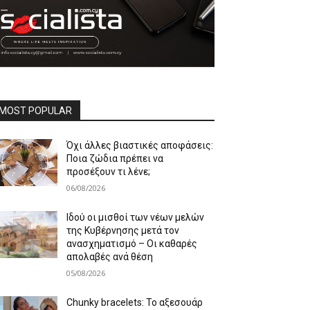
MOST POPULAR
Όχι άλλες βιαστικές αποφάσεις:
Ποια ζώδια πρέπει να
προσέξουν τι λένε;
06/08/2026
Ιδού οι μισθοί των νέων μελών
της Κυβέρνησης μετά τον
ανασχηματισμό – Οι καθαρές
απολαβές ανά θέση
05/08/2026
Chunky bracelets: Το αξεσουάρ