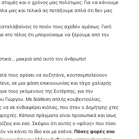
 στιγμές και ο χρόνος μας πολύτιμος. Για να κάνουμε
πλα μας και τελικά ας πετάξουμε απλά ότι δεν μας
ταλάβαίνεις το ποιόν τους σχεδόν αμέσως. Γιατί
με στο τέλος ότι μπορούσαμε να ξέρουμε από την
ιστικά… μακριά από αυτό τον άνθρωπο!
πλά τους αρέσει να συζητάνε, κουτσομπολεύουν
λένε, σε μια φάση επικοινωνίας και τάχα χαλαρής
για τους γκόμενους της Ευτέρπης, για την
του Γιώργου. Με διάθεση απλής κουβεντούλας,
ς να σε ενδιαφέρει κιόλας, που ήταν ο Δημήτρης χτες
 προχτές. Κάποια πράγματα είναι προσωπικά και ίσως
ίζεις και εσύ. Σκέψου ότι αυτός ο «φίλος» που τόσο
όν να κάνει το ίδιο και με εσένα.
Πόσες φορές σου