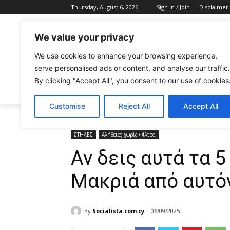
Thursday, August 6, 2026
Sign in / Join
Disclaimer
We value your privacy
We use cookies to enhance your browsing experience,
serve personalised ads or content, and analyse our traffic.
By clicking "Accept All", you consent to our use of cookies
CELEBRITIES
FASHION & BEAUTY
Customise
Reject All
Accept All
Home
ΣΤΗΛΕΣ
Αλήθειες χωρίς Φίλτρα
Αν δεις α
ΣΤΗΛΕΣ
Αλήθειες χωρίς Φίλτρα
Αν δεις αυτά τα 
Μακριά από αυτό
By
Socialista.com.cy
06/09/2025