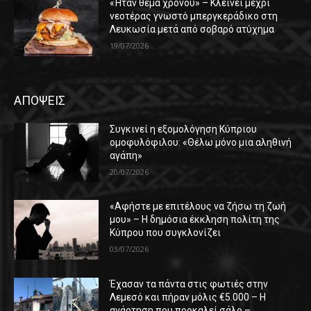
«Ήταν θέμα χρόνου» – Κλείνει μέχρι
νεοτέρας γνωστό μπεργκεράδικο στη
Λευκωσία μετά από σοβαρό ατύχημα
19/07/2026
ΑΠΟΨΕΙΣ
Συγκινεί η εξομολόγηση Κύπριου
ομοφυλόφιλου: «Θέλω μόνο μια αληθινή
αγάπη»
20/07/2026
«Αφήστε με επιτέλους να ζήσω τη ζωή
μου» – Η δημόσια έκκληση πολίτη της
Κύπρου που συγκλονίζει
03/07/2026
Έχασαν τα πάντα στις φωτιές στην
Λεμεσό και πήραν μόλις €5.000 – Η
ανάρτηση που προκαλεί σάλο –