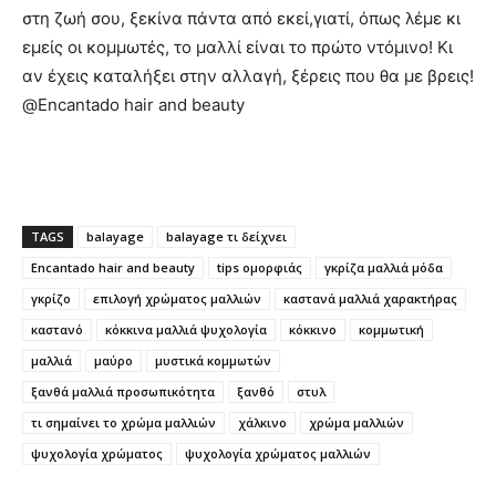
στη ζωή σου, ξεκίνα πάντα από εκεί,γιατί, όπως λέμε κι
εμείς οι κομμωτές, το μαλλί είναι το πρώτο ντόμινο!
Κι
αν έχεις καταλήξει στην αλλαγή, ξέρεις που θα με βρεις!
@Encantado hair and beauty
TAGS
balayage
balayage τι δείχνει
Encantado hair and beauty
tips ομορφιάς
γκρίζα μαλλιά μόδα
γκρίζο
επιλογή χρώματος μαλλιών
καστανά μαλλιά χαρακτήρας
καστανό
κόκκινα μαλλιά ψυχολογία
κόκκινο
κομμωτική
μαλλιά
μαύρο
μυστικά κομμωτών
ξανθά μαλλιά προσωπικότητα
ξανθό
στυλ
τι σημαίνει το χρώμα μαλλιών
χάλκινο
χρώμα μαλλιών
ψυχολογία χρώματος
ψυχολογία χρώματος μαλλιών