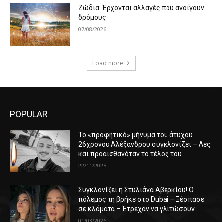
Ζώδια: Έρχονται αλλαγές που ανοίγουν
δρόμους
07/08/2026
Load more
POPULAR
Το «προφητικό» μήνυμα του άτυχου
26χρονου Αλέξανδρου συγκλονίζει – Λες
και προαισθανόταν το τέλος του
22/11/2025
Συγκλονίζει η Στυλιάνα Αβερκίου! Ο
πόλεμος τη βρήκε στο Dubai – Ξέσπασε
σε κλάματα – Έτρεχαν να γλιτώσουν
01/03/2026