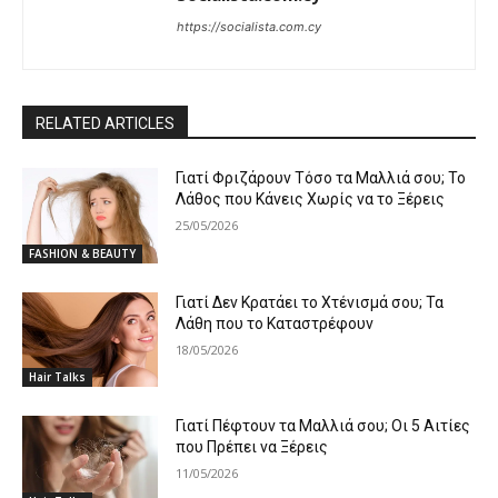
https://socialista.com.cy
RELATED ARTICLES
Γιατί Φριζάρουν Τόσο τα Μαλλιά σου; Το
Λάθος που Κάνεις Χωρίς να το Ξέρεις
25/05/2026
FASHION & BEAUTY
Γιατί Δεν Κρατάει το Χτένισμά σου; Τα
Λάθη που το Καταστρέφουν
18/05/2026
Hair Talks
Γιατί Πέφτουν τα Μαλλιά σου; Οι 5 Αιτίες
που Πρέπει να Ξέρεις
11/05/2026