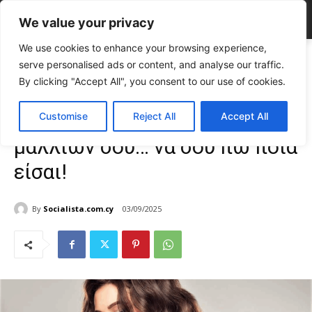
We value your privacy
We use cookies to enhance your browsing experience,
Home
ΣΤΗΛΕΣ
Hair Talks
Πες μου το χρώμα των μαλλιών σου… να
serve personalised ads or content, and analyse our traffic.
σου πω ποια είσαι!
By clicking "Accept All", you consent to our use of cookies.
ΣΤΗΛΕΣ
Hair Talks
Πες μου το χρώμα των
Customise
Reject All
Accept All
μαλλιών σου… να σου πω ποια
είσαι!
By
Socialista.com.cy
03/09/2025