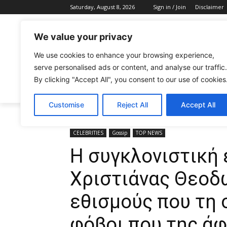
Saturday, August 8, 2026
Sign in / Join
Disclaimer
We value your privacy
We use cookies to enhance your browsing experience,
serve personalised ads or content, and analyse our traffic.
By clicking "Accept All", you consent to our use of cookies
CELEBRITIES
FASHION & BEAUTY
Customise
Reject All
Accept All
Home
CELEBRITIES
Η συγκλονιστική εξομολόγηση τ
CELEBRITIES
Gossip
TOP NEWS
Η συγκλονιστική
Χριστιάνας Θεοδ
εθισμούς που τη 
φόβοι που της άφ