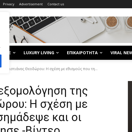
Privacy
Advertisement
Contact us
.
LIFE
LUXURY LIVING
ΕΠΙΚΑΙΡΟΤΗΤΑ
VIRAL NE
ης Χριστιάνας Θεοδώρου: Η σχέση με εθισμούς που τη...
 εξομολόγηση της
ώρου: Η σχέση με
σημάδεψε και οι
ησε -Βίντεο