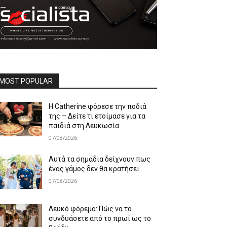
MOST POPULAR
Η Catherine φόρεσε την ποδιά
της – Δείτε τι ετοίμασε για τα
παιδιά στη Λευκωσία
07/08/2026
Αυτά τα σημάδια δείχνουν πως
ένας γάμος δεν θα κρατήσει
07/08/2026
Λευκό φόρεμα: Πώς να το
συνδυάσετε από το πρωί ως το