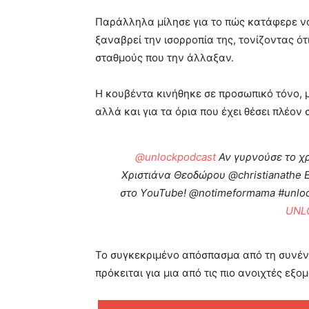
Παράλληλα μίλησε για το πώς κατάφερε να 
ξαναβρεί την ισορροπία της, τονίζοντας ό
σταθμούς που την άλλαξαν.
Η κουβέντα κινήθηκε σε προσωπικό τόνο, με
αλλά και για τα όρια που έχει θέσει πλέον σ
@unlockpodcast
Αν γυρνούσε το χρ
Χριστιάνα Θεοδώρου @christianathe 
στο ΥouTube! @notimeformama #unlo
UNL
Το συγκεκριμένο απόσπασμα από τη συνέν
πρόκειται για μια από τις πιο ανοιχτές εξο