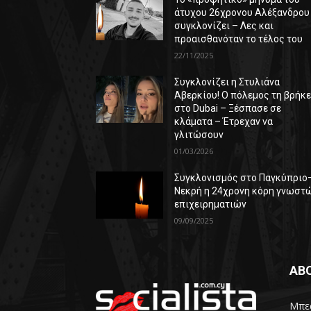
άτυχου 26χρονου Αλέξανδρου
συγκλονίζει – Λες και
προαισθανόταν το τέλος του
22/11/2025
Συγκλονίζει η Στυλιάνα
Αβερκίου! Ο πόλεμος τη βρήκ
στο Dubai – Ξέσπασε σε
κλάματα – Έτρεχαν να
γλιτώσουν
01/03/2026
Συγκλονισμός στο Παγκύπριο
Νεκρή η 24χρονη κόρη γνωστ
επιχειρηματιών
09/09/2025
AB
Μπες