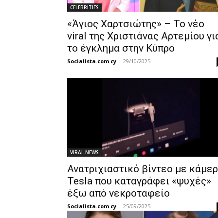
CELEBRITIES
«Άγιος Χαρτσιώτης» – Το νέο
viral της Χριστιάνας Αρτεμίου γι
το έγκλημα στην Κύπρο
Socialista.com.cy
-
29/10/2025
VIRAL NEWS
Ανατριχιαστικό βίντεο με κάμε
Tesla που καταγράφει «ψυχές»
έξω από νεκροταφείο
Socialista.com.cy
-
25/09/2025