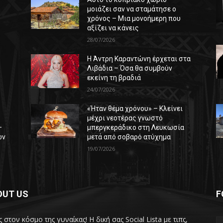
μοιάζει σαν να σταμάτησε ο
χρόνος – Μια μονοήμερη που
αξίζει να κάνεις
28/07/2026
Η Άντρη Καραντώνη έρχεται στα
ε
Λιβάδια – Όσα θα συμβούν
εκείνη τη βραδιά
24/07/2026
«Ήταν θέμα χρόνου» – Κλείνει
μέχρι νεοτέρας γνωστό
–
μπεργκεράδικο στη Λευκωσία
ών
μετά από σοβαρό ατύχημα
19/07/2026
OUT US
F
 στον κόσμο της γυναίκας! H δική σας Social Lista με τιπς,