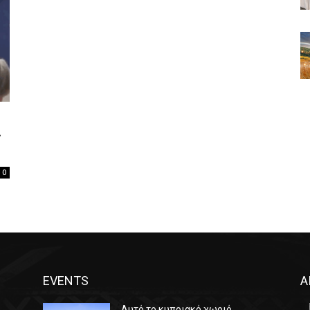
ς
0
EVENTS
Α
Αυτό το κυπριακό χωριό