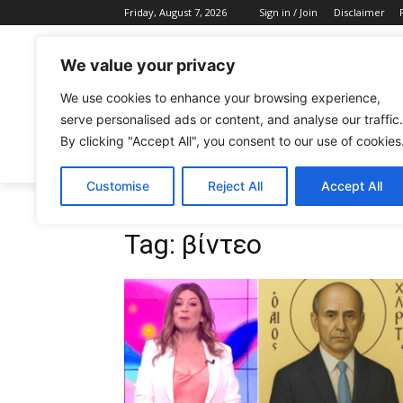
Friday, August 7, 2026
Sign in / Join
Disclaimer
We value your privacy
We use cookies to enhance your browsing experience,
serve personalised ads or content, and analyse our traffic.
By clicking "Accept All", you consent to our use of cookies
CELEBRITIES
FASHION & BEAUTY
Customise
Reject All
Accept All
Tags
βίντεο
Tag:
βίντεο