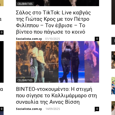
CELEBRITIES
Σάλος στο TikTok: Live καβγάς
α
της Γιώτας Κρος με τον Πέτρο
Φιλίππου – Τον έβρισε – Το
βίντεο που πάγωσε το κοινό
0
Socialista.com.cy
-
01/10/2025
0
CELEBRITIES
ρα
ΒΙΝΤΕΟ-ντοκουμέντο: Η στιγμή
που σίγησε το Καλλιμάρμαρο στη
συναυλία της Αννας Βίσση
Socialista.com.cy
-
14/09/2025
0
0