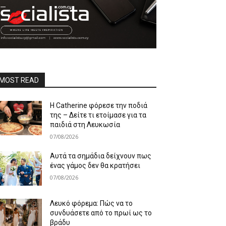
MOST READ
Η Catherine φόρεσε την ποδιά
της – Δείτε τι ετοίμασε για τα
παιδιά στη Λευκωσία
07/08/2026
Αυτά τα σημάδια δείχνουν πως
ένας γάμος δεν θα κρατήσει
07/08/2026
Λευκό φόρεμα: Πώς να το
συνδυάσετε από το πρωί ως το
βράδυ