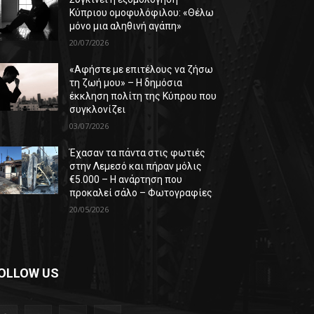
Κύπριου ομοφυλόφιλου: «Θέλω
μόνο μια αληθινή αγάπη»
20/07/2026
«Αφήστε με επιτέλους να ζήσω
τη ζωή μου» – Η δημόσια
έκκληση πολίτη της Κύπρου που
συγκλονίζει
03/07/2026
Έχασαν τα πάντα στις φωτιές
στην Λεμεσό και πήραν μόλις
€5.000 – Η ανάρτηση που
προκαλεί σάλο – Φωτογραφίες
20/05/2026
OLLOW US