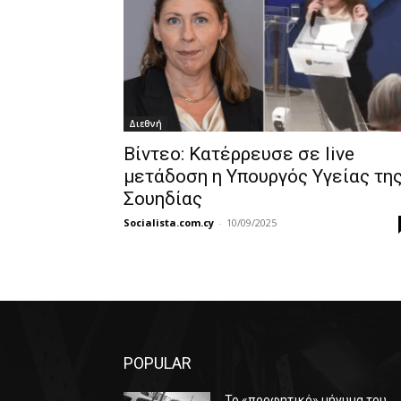
Διεθνή
Βίντεο: Κατέρρευσε σε live
μετάδοση η Υπουργός Υγείας τη
Σουηδίας
Socialista.com.cy
-
10/09/2025
POPULAR
Το «προφητικό» μήνυμα του