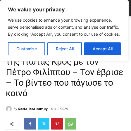
We value your privacy
We use cookies to enhance your browsing experience,
Home
CELEBRITIES
Σάλος στο TikTok: Live καβγάς της Γιώτας Κρος
serve personalised ads or content, and analyse our traffic.
με τον Πέτρο Φιλίππου...
By clicking "Accept All", you consent to our use of cookies.
CELEBRITIES
Gossip
TOP NEWS
Σάλος στο TikTok: Live καβγάς
Customise
Reject All
Accept All
της Γιώτας Κρος με τον
Πέτρο Φιλίππου – Τον έβρισε
– Το βίντεο που πάγωσε το
κοινό
By
Socialista.com.cy
01/10/2025