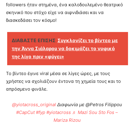
followers ήταν στημένα, ένα καλοδουλεμένο θεατρικό
σκηνικό που στόχο είχε να αιφνιδιάσει και να
διασκεδάσει τον κόσμο!
ΔΙΑΒΑΣΤΕ ΕΠΙΣΗΣ
Συγκλονίζει το βίντεο με
την Άννα Σιάλαρου να δοκιμάζει το νυφικό
της λίγο πριν «φύγει»
Το βίντεο έγινε viral μέσα σε λίγες ώρες, με τους
χρήστες να σχολιάζουν έντονα τη χημεία τους και το
απρόσμενο φινάλε.
@yiotacross_original
Διαφωνία με @Petros Filippou
#CapCut
#fyp
#yiotacross
♬ Mazi Sou Sto Fos –
Mariza Rizou