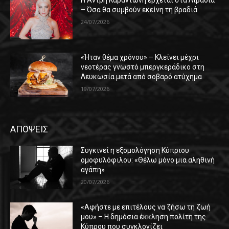
Η Άντρη Καραντώνη έρχεται στα Λιβάδια
– Όσα θα συμβούν εκείνη τη βραδιά
24/07/2026
«Ήταν θέμα χρόνου» – Κλείνει μέχρι
νεοτέρας γνωστό μπεργκεράδικο στη
Λευκωσία μετά από σοβαρό ατύχημα
19/07/2026
ΑΠΟΨΕΙΣ
Συγκινεί η εξομολόγηση Κύπριου
ομοφυλόφιλου: «Θέλω μόνο μια αληθινή
αγάπη»
20/07/2026
«Αφήστε με επιτέλους να ζήσω τη ζωή
μου» – Η δημόσια έκκληση πολίτη της
Κύπρου που συγκλονίζει