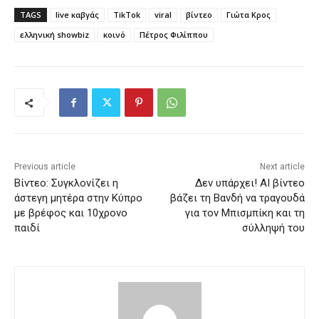
TAGS
live καβγάς
TikTok
viral
βίντεο
Γιώτα Κρος
ελληνική showbiz
κοινό
Πέτρος Φιλίππου
Previous article
Next article
Βίντεο: Συγκλονίζει η
Δεν υπάρχει! AI βίντεο
άστεγη μητέρα στην Κύπρο
βάζει τη Βανδή να τραγουδά
με βρέφος και 10χρονο
για τον Μπισμπίκη και τη
παιδί
σύλληψή του