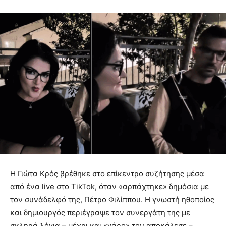
Η Γιώτα Κρός βρέθηκε στο επίκεντρο συζήτησης μέσα
από ένα live στο TikTok, όταν «αρπάχτηκε» δημόσια με
τον συνάδελφό της, Πέτρο Φιλίππου. Η γνωστή ηθοποίος
και δημιουργός περιέγραψε τον συνεργάτη της με
σκληρά λόγια – μέχρι και «γάρο» τον αποκάλεσε –