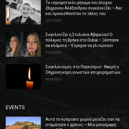
Το «προφητικό» μήνυμα του άτυχου
26χρονου Αλέξανδρου συγκλονίζει – Λες
και προαισθανόταν το τέλος του
22/11/2025
Συγκλονίζει η Στυλιάνα Αβερκίου! Ο
πόλεμος τη βρήκε στο Dubai – Ξέσπασε
σε κλάματα – Έτρεχαν να γλιτώσουν
01/03/2026
Συγκλονισμός στο Παγκύπριο– Νεκρή η
24χρονη κόρη γνωστών επιχειρηματιών
09/09/2025
EVENTS
Αυτό το κυπριακό χωριό μοιάζει σαν να
σταμάτησε ο χρόνος – Μια μονοήμερη