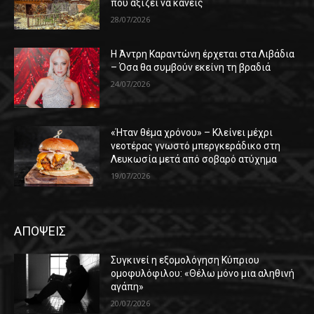
που αξίζει να κάνεις
28/07/2026
Η Άντρη Καραντώνη έρχεται στα Λιβάδια
– Όσα θα συμβούν εκείνη τη βραδιά
24/07/2026
«Ήταν θέμα χρόνου» – Κλείνει μέχρι
νεοτέρας γνωστό μπεργκεράδικο στη
Λευκωσία μετά από σοβαρό ατύχημα
19/07/2026
ΑΠΟΨΕΙΣ
Συγκινεί η εξομολόγηση Κύπριου
ομοφυλόφιλου: «Θέλω μόνο μια αληθινή
αγάπη»
20/07/2026