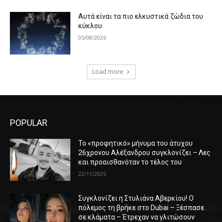
Αυτά είναι τα πιο ελκυστικά ζώδια του
κύκλου
05/08/2026
Load more
POPULAR
Το «προφητικό» μήνυμα του άτυχου
26χρονου Αλέξανδρου συγκλονίζει – Λες
και προαισθανόταν το τέλος του
22/11/2025
Συγκλονίζει η Στυλιάνα Αβερκίου! Ο
πόλεμος τη βρήκε στο Dubai – Ξέσπασε
σε κλάματα – Έτρεχαν να γλιτώσουν