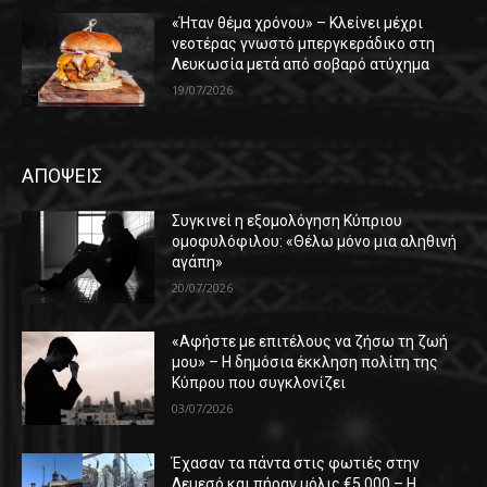
«Ήταν θέμα χρόνου» – Κλείνει μέχρι
νεοτέρας γνωστό μπεργκεράδικο στη
Λευκωσία μετά από σοβαρό ατύχημα
19/07/2026
ΑΠΟΨΕΙΣ
Συγκινεί η εξομολόγηση Κύπριου
ομοφυλόφιλου: «Θέλω μόνο μια αληθινή
αγάπη»
20/07/2026
«Αφήστε με επιτέλους να ζήσω τη ζωή
μου» – Η δημόσια έκκληση πολίτη της
Κύπρου που συγκλονίζει
03/07/2026
Έχασαν τα πάντα στις φωτιές στην
Λεμεσό και πήραν μόλις €5.000 – Η