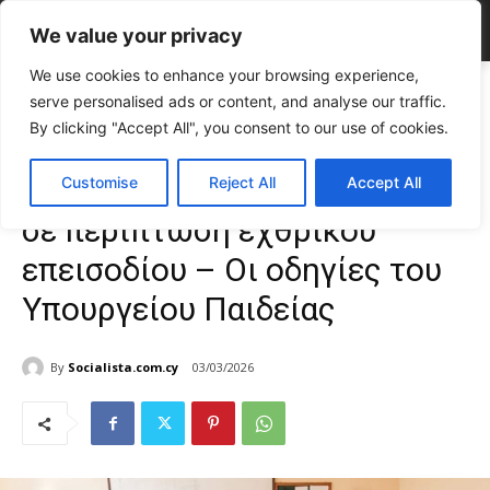
We value your privacy
We use cookies to enhance your browsing experience,
Home
ΕΠΙΚΑΙΡΟΤΗΤΑ
Τι προβλέπεται στα σχολεία σε περίπτωση
serve personalised ads or content, and analyse our traffic.
εχθρικού επεισοδίου - Οι οδηγίες του...
By clicking "Accept All", you consent to our use of cookies.
ΕΠΙΚΑΙΡΟΤΗΤΑ
Κύπρος
Τι προβλέπεται στα σχολεία
Customise
Reject All
Accept All
σε περίπτωση εχθρικού
επεισοδίου – Οι οδηγίες του
Υπουργείου Παιδείας
By
Socialista.com.cy
03/03/2026