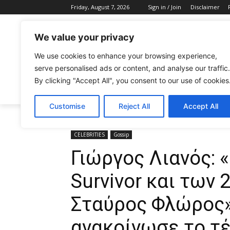
Friday, August 7, 2026
Sign in / Join
Disclaimer
We value your privacy
We use cookies to enhance your browsing experience,
serve personalised ads or content, and analyse our traffic.
By clicking "Accept All", you consent to our use of cookies
CELEBRITIES
FASHION & BEAUTY
Customise
Reject All
Accept All
Home
CELEBRITIES
Γιώργος Λιανός: «Νικητής του φε
CELEBRITIES
Gossip
Γιώργος Λιανός: 
Survivor και των 
Σταύρος Φλώρος»
ανακοίνωσε το τ