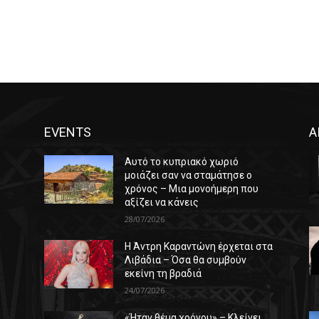
EVENTS
Α
Αυτό το κυπριακό χωριό
μοιάζει σαν να σταμάτησε ο
χρόνος – Μια μονοήμερη που
αξίζει να κάνεις
28/07/2026
Η Άντρη Καραντώνη έρχεται στα
ε
Λιβάδια – Όσα θα συμβούν
εκείνη τη βραδιά
24/07/2026
«Ήταν θέμα χρόνου» – Κλείνει