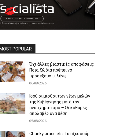
MOST POPULAR
Όχι άλλες βιαστικές αποφάσεις:
Ποια ζώδια πρέπει να
προσέξουν τι λένε;
06/08/2026
Ιδού οι μισθοί των νέων μελών
της Κυβέρνησης μετά τον
ανασχηματισμό – Οι καθαρές
απολαβές ανά θέση
05/08/2026
Chunky bracelets: Το αξεσουάρ