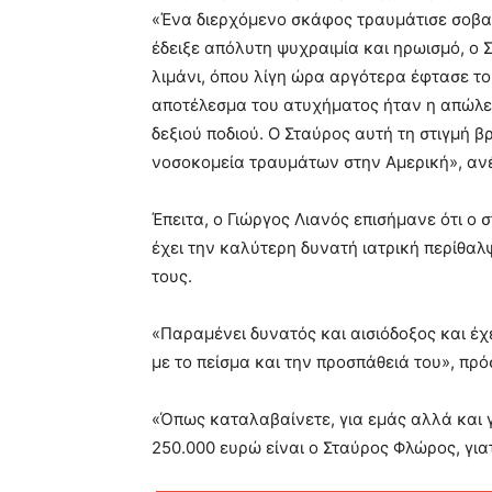
«Ένα διερχόμενο σκάφος τραυμάτισε σοβαρ
έδειξε απόλυτη ψυχραιμία και ηρωισμό, ο 
λιμάνι, όπου λίγη ώρα αργότερα έφτασε τ
αποτέλεσμα του ατυχήματος ήταν η απώλει
δεξιού ποδιού. Ο Σταύρος αυτή τη στιγμή β
νοσοκομεία τραυμάτων στην Αμερική», ανέ
Έπειτα, ο Γιώργος Λιανός επισήμανε ότι ο
έχει την καλύτερη δυνατή ιατρική περίθαλ
τους.
«Παραμένει δυνατός και αισιόδοξος και έχ
με το πείσμα και την προσπάθειά του», πρ
«Όπως καταλαβαίνετε, για εμάς αλλά και γ
250.000 ευρώ είναι ο Σταύρος Φλώρος, γιατ