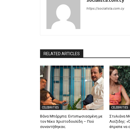
Socialista.com.cy
https://socialista.com.cy
RELATED ARTICLES
CELEBRITIES
CELEBRITIES
Βάνα Μπάρμπα: Εντυπωσιασμένη με
Στυλιάνα 
τον Νίκο Χριστοδουλίδη – Πού
Λοϊζιδης: «
συναντήθηκαν;
έπρεπε να α