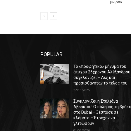
μωρό»
POPULAR
Το «προφητικό» μήνυμα του
άτυχου 26χρονου Αλέξανδρου
συγκλονίζει – Λες και
προαισθανόταν το τέλος του
22/11/2025
Συγκλονίζει η Στυλιάνα
Αβερκίου! Ο πόλεμος τη βρήκ
στο Dubai – Ξέσπασε σε
κλάματα – Έτρεχαν να
γλιτώσουν
01/03/2026