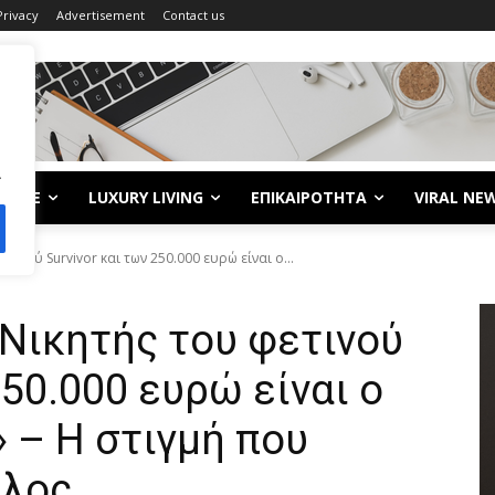
Privacy
Advertisement
Contact us
.
LIFE
LUXURY LIVING
ΕΠΙΚΑΙΡΟΤΗΤΑ
VIRAL NE
τινού Survivor και των 250.000 ευρώ είναι ο...
«Νικητής του φετινού
250.000 ευρώ είναι ο
 – Η στιγμή που
έλος