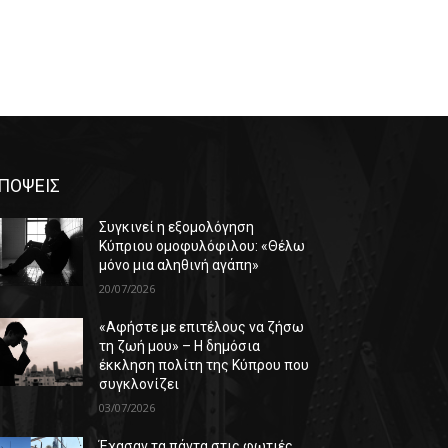
ΠΟΨΕΙΣ
Συγκινεί η εξομολόγηση
Κύπριου ομοφυλόφιλου: «Θέλω
μόνο μια αληθινή αγάπη»
20/07/2026
«Αφήστε με επιτέλους να ζήσω
τη ζωή μου» – Η δημόσια
έκκληση πολίτη της Κύπρου που
συγκλονίζει
03/07/2026
Έχασαν τα πάντα στις φωτιές