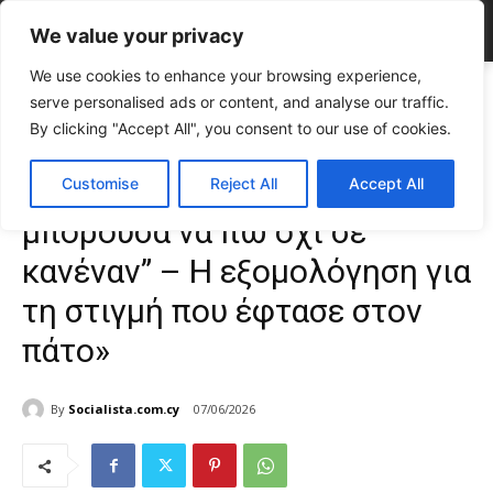
We value your privacy
We use cookies to enhance your browsing experience,
Home
CELEBRITIES
Στάλω Πατσιά: “Δεν μπορούσα να πω όχι σε
serve personalised ads or content, and analyse our traffic.
κανέναν” – Η εξομολόγηση...
By clicking "Accept All", you consent to our use of cookies.
CELEBRITIES
Gossip
TOP NEWS
Uncategorized
Στάλω Πατσιά: “Δεν
Customise
Reject All
Accept All
μπορούσα να πω όχι σε
κανέναν” – Η εξομολόγηση για
τη στιγμή που έφτασε στον
πάτο»
By
Socialista.com.cy
07/06/2026