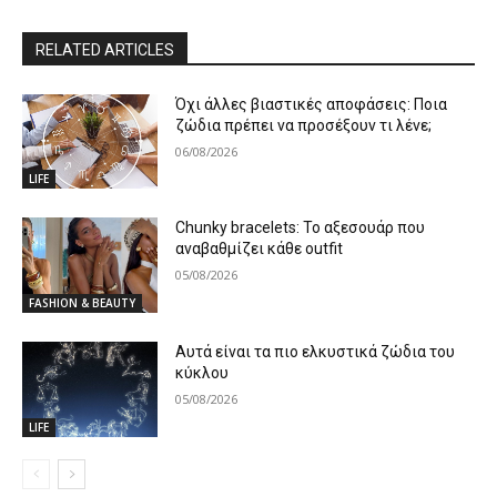
RELATED ARTICLES
Όχι άλλες βιαστικές αποφάσεις: Ποια
ζώδια πρέπει να προσέξουν τι λένε;
06/08/2026
LIFE
Chunky bracelets: Το αξεσουάρ που
αναβαθμίζει κάθε outfit
05/08/2026
FASHION & BEAUTY
Αυτά είναι τα πιο ελκυστικά ζώδια του
κύκλου
05/08/2026
LIFE