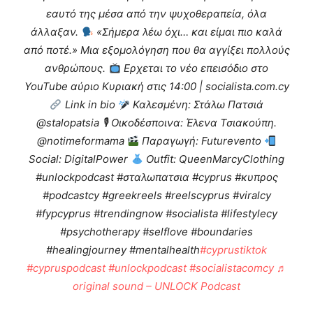
εαυτό της μέσα από την ψυχοθεραπεία, όλα
άλλαξαν.
«Σήμερα λέω όχι… και είμαι πιο καλά
από ποτέ.» Μια εξομολόγηση που θα αγγίξει πολλούς
ανθρώπους.
Eρχεται το νέο επεισόδιο στο
YouTube αύριο Κυριακή στις 14:00 | socialista.com.cy
Link in bio
Καλεσμένη: Στάλω Πατσιά
@stalopatsia 🎙 Οικοδέσποινα: Έλενα Τσιακούπη.
@notimeformama
Παραγωγή: Futurevento
Social: DigitalPower
Outfit: QueenMarcyClothing
#unlockpodcast #σταλωπατσια #cyprus #κυπρος
#podcastcy #greekreels #reelscyprus #viralcy
#fypcyprus #trendingnow #socialista #lifestylecy
#psychotherapy #selflove #boundaries
#healingjourney #mentalhealth
#cyprustiktok
#cypruspodcast
#unlockpodcast
#socialistacomcy
♬
original sound – UNLOCK Podcast