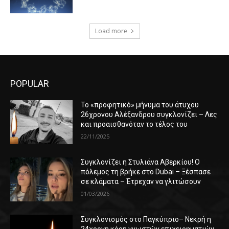
Load more
POPULAR
Το «προφητικό» μήνυμα του άτυχου
26χρονου Αλέξανδρου συγκλονίζει – Λες
και προαισθανόταν το τέλος του
22/11/2025
Συγκλονίζει η Στυλιάνα Αβερκίου! Ο
πόλεμος τη βρήκε στο Dubai – Ξέσπασε
σε κλάματα – Έτρεχαν να γλιτώσουν
01/03/2026
Συγκλονισμός στο Παγκύπριο– Νεκρή η
24χρονη κόρη γνωστών επιχειρηματιών