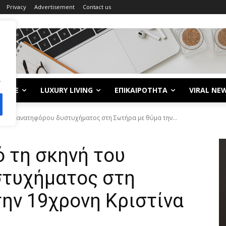
Privacy
Advertisement
Contact us
.
LIFE
LUXURY LIVING
ΕΠΙΚΑΙΡΟΤΗΤΑ
VIRAL NE
του θανατηφόρου δυστυχήματος στη Σωτήρα με θύμα την...
 τη σκηνή του
τυχήματος στη
ην 19χρονη Κριστίνα