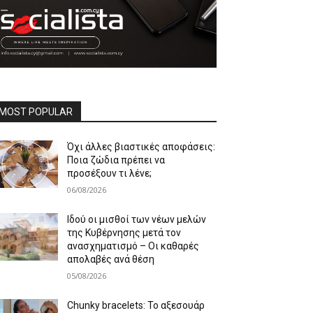
MOST POPULAR
Όχι άλλες βιαστικές αποφάσεις:
Ποια ζώδια πρέπει να
προσέξουν τι λένε;
06/08/2026
Ιδού οι μισθοί των νέων μελών
της Κυβέρνησης μετά τον
ανασχηματισμό – Οι καθαρές
απολαβές ανά θέση
05/08/2026
Chunky bracelets: Το αξεσουάρ