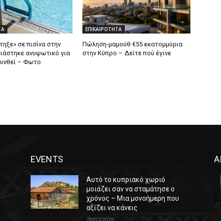
ΤΑ
ΕΠΙΚΑΙΡΟΤΗΤΑ
ηξε» σε πισίνα στην
Πώληση-μαμούθ €55 εκατομμύρια
ιάστηκε ανυψωτικό για
στην Κύπρο – Δείτε πού έγινε
υνθεί – Φωτο
EVENTS
Α
Αυτό το κυπριακό χωριό
μοιάζει σαν να σταμάτησε ο
χρόνος – Μια μονοήμερη που
αξίζει να κάνεις
28/07/2026