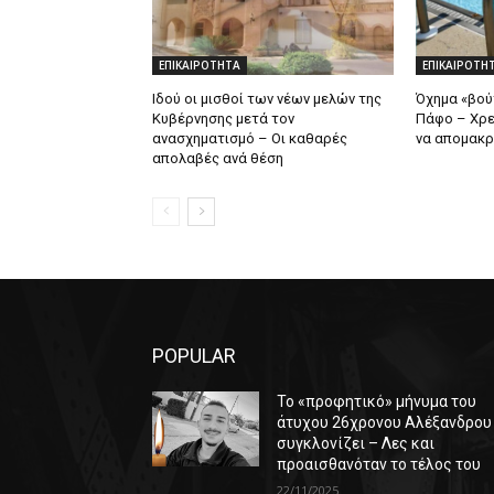
ΕΠΙΚΑΙΡΟΤΗΤΑ
ΕΠΙΚΑΙΡΟΤΗ
Ιδού οι μισθοί των νέων μελών της
Όχημα «βούτ
Κυβέρνησης μετά τον
Πάφο – Χρε
ανασχηματισμό – Οι καθαρές
να απομακρ
απολαβές ανά θέση
POPULAR
Το «προφητικό» μήνυμα του
άτυχου 26χρονου Αλέξανδρου
συγκλονίζει – Λες και
προαισθανόταν το τέλος του
22/11/2025