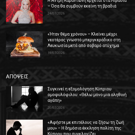
Η Άντρη Καραντώνη έρχεται στα Λιβάδια
– Όσα θα συμβούν εκείνη τη βραδιά
24/07/2026
«Ήταν θέμα χρόνου» – Κλείνει μέχρι
νεοτέρας γνωστό μπεργκεράδικο στη
Λευκωσία μετά από σοβαρό ατύχημα
19/07/2026
ΑΠΟΨΕΙΣ
Συγκινεί η εξομολόγηση Κύπριου
ομοφυλόφιλου: «Θέλω μόνο μια αληθινή
αγάπη»
20/07/2026
«Αφήστε με επιτέλους να ζήσω τη ζωή
μου» – Η δημόσια έκκληση πολίτη της
Κύπρου που συγκλονίζει