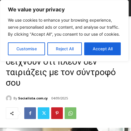
We value your privacy
We use cookies to enhance your browsing experience,
Home
LIFE
Τέσσερα σημάδια που δείχνουν ότι πλέον δεν
serve personalised ads or content, and analyse our traffic.
ταιριάζεις με τον σύντροφό σου
By clicking "Accept All", you consent to our use of cookies.
LIFE
Σχέσεις & Ψυχολογία
Τέσσερα σημάδια που
Customise
Reject All
Accept All
δείχνουν ότι πλέον δεν
ταιριάζεις με τον σύντροφό
σου
By
Socialista.com.cy
04/09/2025