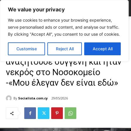
We value your privacy
We use cookies to enhance your browsing experience,
Home
ΕΠΙΚΑΙΡΟΤΗΤΑ
Σοκ στη Λάρνακα: Οικογένεια αναζητούσε
serve personalised ads or content, and analyse our traffic.
συγγενή και ήταν νεκρός στο Νοσοκομείο -«Μου...
By clicking "Accept All", you consent to our use of cookies.
ΕΠΙΚΑΙΡΟΤΗΤΑ
Κύπρος
Σοκ στη Λάρνακα: Οικογένεια
Customise
Reject All
Accept All
αναζητούσε συγγενή και ήταν
νεκρός στο Νοσοκομείο
-«Μου έλεγαν δεν είναι εδώ»
By
Socialista.com.cy
29/05/2026