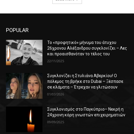
POPULAR
Το «προφητικό» μήνυμα του άτυχου
26χρονου Αλέξανδρου συγκλονίζει – Λες
και προαισθανόταν το τέλος του
22/11/2025
Συγκλονίζει η Στυλιάνα Αβερκίου! Ο
πόλεμος τη βρήκε στο Dubai – Ξέσπασε
σε κλάματα – Έτρεχαν να γλιτώσουν
01/03/2026
Συγκλονισμός στο Παγκύπριο– Νεκρή η
24χρονη κόρη γνωστών επιχειρηματιών
09/09/2025