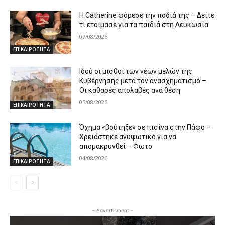
Η Catherine φόρεσε την ποδιά της – Δείτε
τι ετοίμασε για τα παιδιά στη Λευκωσία
07/08/2026
ΕΠΙΚΑΙΡΟΤΗΤΑ
Ιδού οι μισθοί των νέων μελών της
Κυβέρνησης μετά τον ανασχηματισμό –
Οι καθαρές απολαβές ανά θέση
05/08/2026
ΕΠΙΚΑΙΡΟΤΗΤΑ
Όχημα «βούτηξε» σε πισίνα στην Πάφο –
Χρειάστηκε ανυψωτικό για να
απομακρυνθεί – Φωτο
04/08/2026
ΕΠΙΚΑΙΡΟΤΗΤΑ
- Advertisment -