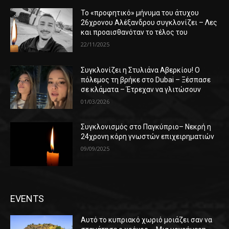
Το «προφητικό» μήνυμα του άτυχου
26χρονου Αλέξανδρου συγκλονίζει – Λες
και προαισθανόταν το τέλος του
22/11/2025
Συγκλονίζει η Στυλιάνα Αβερκίου! Ο
πόλεμος τη βρήκε στο Dubai – Ξέσπασε
σε κλάματα – Έτρεχαν να γλιτώσουν
01/03/2026
Συγκλονισμός στο Παγκύπριο– Νεκρή η
24χρονη κόρη γνωστών επιχειρηματιών
09/09/2025
EVENTS
Αυτό το κυπριακό χωριό μοιάζει σαν να