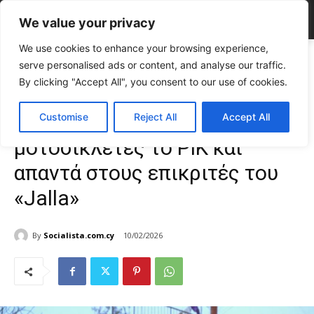
We value your privacy
We use cookies to enhance your browsing experience,
Home
CELEBRITIES
Αφαιρεί τις σκηνές με τις μοτοσικλέτες το ΡΙΚ και
serve personalised ads or content, and analyse our traffic.
απαντά στους επικριτές...
By clicking "Accept All", you consent to our use of cookies.
CELEBRITIES
Gossip
TOP NEWS
Αφαιρεί τις σκηνές με τις
Customise
Reject All
Accept All
μοτοσικλέτες το ΡΙΚ και
απαντά στους επικριτές του
«Jalla»
By
Socialista.com.cy
10/02/2026