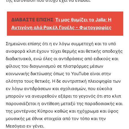
της Eurovision που στόχο έχει να ενώσει.
ΔΙΑΒΑΣΤΕ ΕΠΙΣΗΣ
Τι μας θυμίζει το Jalla; Η
Αντιγόνη αλά Ρακέλ Γουέλς - Φωτογραφίες
Σημειώνει επίσης ότι η εν λόγω συμμετοχή και το υπό
αναφορά κλιπ έχουν τύχει θερμής και θετικής αποδοχής
διαδικτυακά, ενώ όλες οι αντιδράσεις από ειδικούς και
φίλους του διαγωνισμού σε πλατφόρμες μέσων
κοινωνικής δικτύωσης όπως το YouTube είναι στην
ολότητα τους θετικές. Η δε συντριπτική πλειοψηφία των
εν λόγω αντιδράσεων και σχολιασμών, που εύκολα
μπορούν να ανευρεθούν εξάρει το γεγονός ότι στο κλιπ
παρουσιάζεται η αντίθεση μεταξύ της παραδοσιακής και
της μοντέρνας Κύπρου καθώς και ηχόχρωμα και ύφος
μουσικής με έθνικ στοιχεία από τον τόπο και την
Μεσόγειο εν γένει.