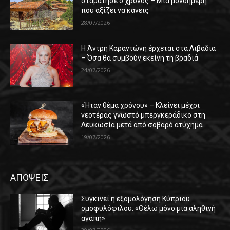
σταμάτησε ο χρόνος – Μια μονοήμερη
που αξίζει να κάνεις
28/07/2026
Η Άντρη Καραντώνη έρχεται στα Λιβάδια
– Όσα θα συμβούν εκείνη τη βραδιά
24/07/2026
«Ήταν θέμα χρόνου» – Κλείνει μέχρι
νεοτέρας γνωστό μπεργκεράδικο στη
Λευκωσία μετά από σοβαρό ατύχημα
19/07/2026
ΑΠΟΨΕΙΣ
Συγκινεί η εξομολόγηση Κύπριου
ομοφυλόφιλου: «Θέλω μόνο μια αληθινή
αγάπη»