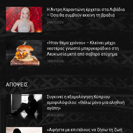
Η Άντρη Καραντώνη έρχεται στα Λιβάδια
– Όσα θα συμβούν εκείνη τη βραδιά
24/07/2026
«Ήταν θέμα χρόνου» – Κλείνει μέχρι
νεοτέρας γνωστό μπεργκεράδικο στη
Λευκωσία μετά από σοβαρό ατύχημα
19/07/2026
ΑΠΟΨΕΙΣ
Συγκινεί η εξομολόγηση Κύπριου
ομοφυλόφιλου: «Θέλω μόνο μια αληθινή
αγάπη»
20/07/2026
«Αφήστε με επιτέλους να ζήσω τη ζωή