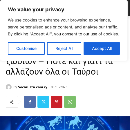
We value your privacy
We use cookies to enhance your browsing experience,
Home
LIFE
Τα ξαφνικά restart των ζωδίων – Πότε και γιατί τα
serve personalised ads or content, and analyse our traffic.
αλλάζουν όλα...
By clicking "Accept All", you consent to our use of cookies.
LIFE
Ζώδια
Τα ξαφνικά restart των
Customise
Reject All
Accept All
ζωδίων – Πότε και γιατί τα
αλλάζουν όλα οι Ταύροι
By
Socialista.com.cy
08/05/2026