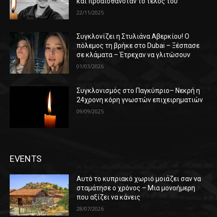
και προαισθανόταν το τέλος του
22/11/2025
Συγκλονίζει η Στυλιάνα Αβερκίου! Ο
πόλεμος τη βρήκε στο Dubai – Ξέσπασε
σε κλάματα – Έτρεχαν να γλιτώσουν
01/03/2026
Συγκλονισμός στο Παγκύπριο– Νεκρή η
24χρονη κόρη γνωστών επιχειρηματιών
09/09/2025
EVENTS
Αυτό το κυπριακό χωριό μοιάζει σαν να
σταμάτησε ο χρόνος – Μια μονοήμερη
που αξίζει να κάνεις
28/07/2026