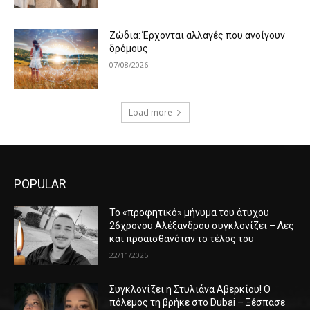
Ζώδια: Έρχονται αλλαγές που ανοίγουν
δρόμους
07/08/2026
Load more
POPULAR
Το «προφητικό» μήνυμα του άτυχου
26χρονου Αλέξανδρου συγκλονίζει – Λες
και προαισθανόταν το τέλος του
22/11/2025
Συγκλονίζει η Στυλιάνα Αβερκίου! Ο
πόλεμος τη βρήκε στο Dubai – Ξέσπασε