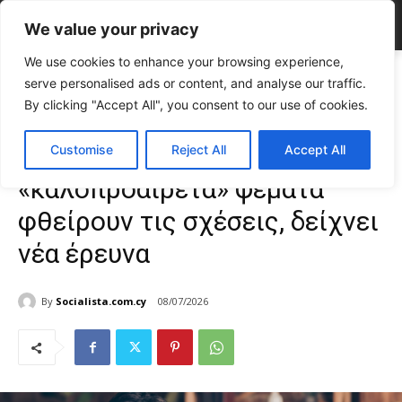
We value your privacy
We use cookies to enhance your browsing experience,
Home
LIFE
Ακόμη και τα «καλοπροαίρετα» ψέματα φθείρουν τις
serve personalised ads or content, and analyse our traffic.
σχέσεις, δείχνει νέα έρευνα
By clicking "Accept All", you consent to our use of cookies.
LIFE
Σχέσεις & Ψυχολογία
TOP NEWS
Ακόμη και τα
Customise
Reject All
Accept All
«καλοπροαίρετα» ψέματα
φθείρουν τις σχέσεις, δείχνει
νέα έρευνα
By
Socialista.com.cy
08/07/2026