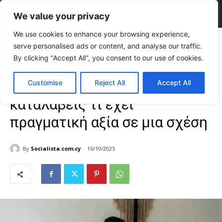
We value your privacy
We use cookies to enhance your browsing experience,
Home
LIFE
Λόγια ή πράξεις; Πώς να καταλάβεις τι έχει πραγματική
serve personalised ads or content, and analyse our traffic.
αξία σε μια...
By clicking "Accept All", you consent to our use of cookies.
LIFE
Σχέσεις & Ψυχολογία
TOP NEWS
Λόγια ή πράξεις; Πώς να
Customise
Reject All
Accept All
καταλάβεις τι έχει
πραγματική αξία σε μια σχέση
By
Socialista.com.cy
16/10/2025