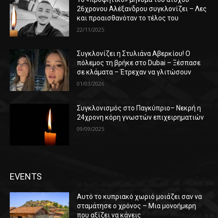
26χρονου Αλέξανδρου συγκλονίζει – Λες
και προαισθανόταν το τέλος του
22/11/2025
Συγκλονίζει η Στυλιάνα Αβερκίου! Ο
πόλεμος τη βρήκε στο Dubai – Ξέσπασε
σε κλάματα – Έτρεχαν να γλιτώσουν
01/03/2026
Συγκλονισμός στο Παγκύπριο– Νεκρή η
24χρονη κόρη γνωστών επιχειρηματιών
09/09/2025
EVENTS
Αυτό το κυπριακό χωριό μοιάζει σαν να
σταμάτησε ο χρόνος – Μια μονοήμερη
που αξίζει να κάνεις