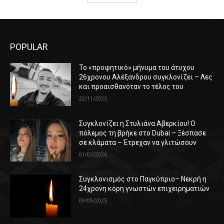
POPULAR
Το «προφητικό» μήνυμα του άτυχου
26χρονου Αλέξανδρου συγκλονίζει – Λες
και προαισθανόταν το τέλος του
22/11/2025
Συγκλονίζει η Στυλιάνα Αβερκίου! Ο
πόλεμος τη βρήκε στο Dubai – Ξέσπασε
σε κλάματα – Έτρεχαν να γλιτώσουν
01/03/2026
Συγκλονισμός στο Παγκύπριο– Νεκρή η
24χρονη κόρη γνωστών επιχειρηματιών
09/09/2025