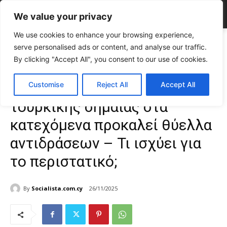
We value your privacy
We use cookies to enhance your browsing experience,
Home
ΕΠΙΚΑΙΡΟΤΗΤΑ
Viral βίντεο με καύση τουρκικής σημαίας στα
serve personalised ads or content, and analyse our traffic.
κατεχόμενα προκαλεί θύελλα αντιδράσεων –...
By clicking "Accept All", you consent to our use of cookies.
ΕΠΙΚΑΙΡΟΤΗΤΑ
Κύπρος
Viral βίντεο με καύση
Customise
Reject All
Accept All
τουρκικής σημαίας στα
κατεχόμενα προκαλεί θύελλα
αντιδράσεων – Τι ισχύει για
το περιστατικό;
By
Socialista.com.cy
26/11/2025