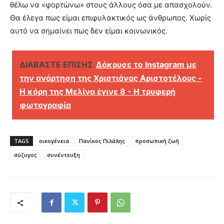
θέλω να «φορτώνω» στους άλλους όσα με απασχολούν.
Θα έλεγα πως είμαι επιφυλακτικός ως άνθρωπος. Χωρίς
αυτό να σημαίνει πως δεν είμαι κοινωνικός.
ΔΙΑΒΑΣΤΕ ΕΠΙΣΗΣ
Δάκρυσε το Instagram με
την ανάρτηση της Χριστιάνας Αριστοτέλους -
Η κόρη της Μελίνα έγινε 8 - Η τρυφερή
φωτογραφία
TAGS
οικογένεια
Πανίκος Πιλάλης
προσωπική ζωή
σύζυγος
συνέντευξη