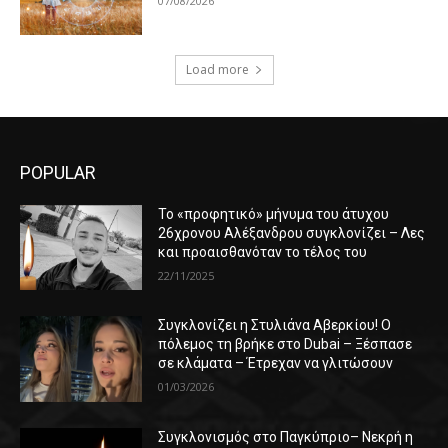
07/08/2026
Load more
POPULAR
Το «προφητικό» μήνυμα του άτυχου
26χρονου Αλέξανδρου συγκλονίζει – Λες
και προαισθανόταν το τέλος του
22/11/2025
Συγκλονίζει η Στυλιάνα Αβερκίου! Ο
πόλεμος τη βρήκε στο Dubai – Ξέσπασε
σε κλάματα – Έτρεχαν να γλιτώσουν
01/03/2026
Συγκλονισμός στο Παγκύπριο– Νεκρή η