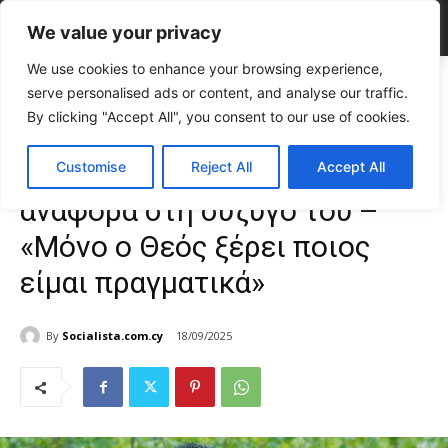
We value your privacy
We use cookies to enhance your browsing experience,
Home
CELEBRITIES
Πανίκος Πιλάλης: Η σπάνια αναφορά στη
serve personalised ads or content, and analyse our traffic.
σύζυγό του – «Μόνο ο Θεός...
By clicking "Accept All", you consent to our use of cookies.
CELEBRITIES
Gossip
TOP NEWS
Πανίκος Πιλάλης: Η σπάνια
Customise
Reject All
Accept All
αναφορά στη σύζυγό του –
«Μόνο ο Θεός ξέρει ποιος
είμαι πραγματικά»
By
Socialista.com.cy
18/09/2025