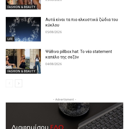
FASHION & BEAUTY
Αυτά είναι τα πιο ελκυστικά ζώδια του
κύκλου
05/08/2026
LIFE
Ψάθινο pillbox hat: Το νέο statement
καπέλο της σεζόν
04/08/2026
FASHION & BEAUTY
- Advertisment -