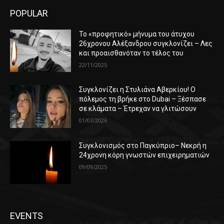
POPULAR
Το «προφητικό» μήνυμα του άτυχου
26χρονου Αλέξανδρου συγκλονίζει – Λες
και προαισθανόταν το τέλος του
22/11/2025
Συγκλονίζει η Στυλιάνα Αβερκίου! Ο
πόλεμος τη βρήκε στο Dubai – Ξέσπασε
σε κλάματα – Έτρεχαν να γλιτώσουν
01/03/2026
Συγκλονισμός στο Παγκύπριο– Νεκρή η
24χρονη κόρη γνωστών επιχειρηματιών
09/09/2025
EVENTS