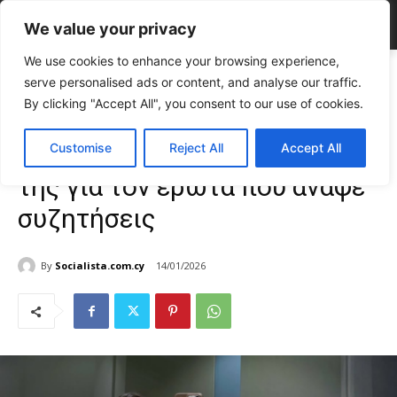
We value your privacy
We use cookies to enhance your browsing experience,
Home
CELEBRITIES
Τζιώρτζια Παναγή: Η δήλωση της για τον έρωτα
serve personalised ads or content, and analyse our traffic.
που άναψε συζητήσεις
By clicking "Accept All", you consent to our use of cookies.
CELEBRITIES
Gossip
TOP NEWS
Τζιώρτζια Παναγή: Η δήλωση
Customise
Reject All
Accept All
της για τον έρωτα που άναψε
συζητήσεις
By
Socialista.com.cy
14/01/2026