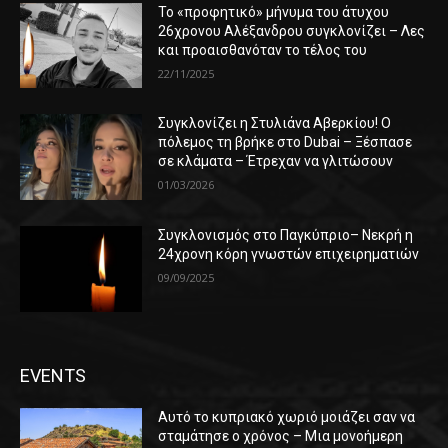
Το «προφητικό» μήνυμα του άτυχου
26χρονου Αλέξανδρου συγκλονίζει – Λες
και προαισθανόταν το τέλος του
22/11/2025
Συγκλονίζει η Στυλιάνα Αβερκίου! Ο
πόλεμος τη βρήκε στο Dubai – Ξέσπασε
σε κλάματα – Έτρεχαν να γλιτώσουν
01/03/2026
Συγκλονισμός στο Παγκύπριο– Νεκρή η
24χρονη κόρη γνωστών επιχειρηματιών
09/09/2025
EVENTS
Αυτό το κυπριακό χωριό μοιάζει σαν να
σταμάτησε ο χρόνος – Μια μονοήμερη