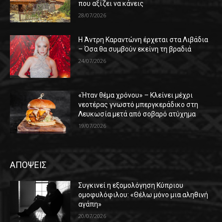
που αξίζει να κάνεις
28/07/2026
Η Άντρη Καραντώνη έρχεται στα Λιβάδια
– Όσα θα συμβούν εκείνη τη βραδιά
24/07/2026
«Ήταν θέμα χρόνου» – Κλείνει μέχρι
νεοτέρας γνωστό μπεργκεράδικο στη
Λευκωσία μετά από σοβαρό ατύχημα
19/07/2026
ΑΠΟΨΕΙΣ
Συγκινεί η εξομολόγηση Κύπριου
ομοφυλόφιλου: «Θέλω μόνο μια αληθινή
αγάπη»
20/07/2026