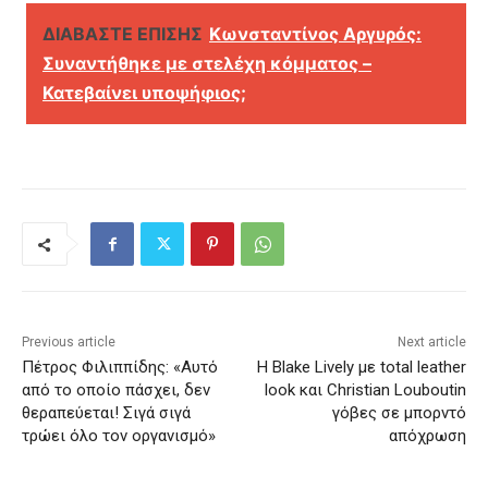
ΔΙΑΒΑΣΤΕ ΕΠΙΣΗΣ
Κωνσταντίνος Αργυρός:
Συναντήθηκε με στελέχη κόμματος –
Κατεβαίνει υποψήφιος;
Previous article
Next article
Πέτρος Φιλιππίδης: «Αυτό
H Blake Lively με total leather
από το οποίο πάσχει, δεν
look και Christian Louboutin
θεραπεύεται! Σιγά σιγά
γόβες σε μπορντό
τρώει όλο τον οργανισμό»
απόχρωση