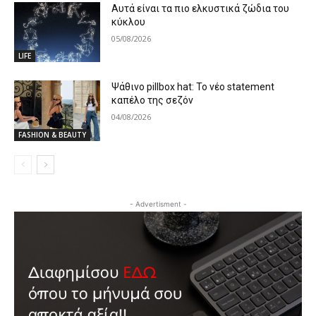
Αυτά είναι τα πιο ελκυστικά ζώδια του
κύκλου
05/08/2026
LIFE
Ψάθινο pillbox hat: Το νέο statement
καπέλο της σεζόν
04/08/2026
FASHION & BEAUTY
- Advertisment -