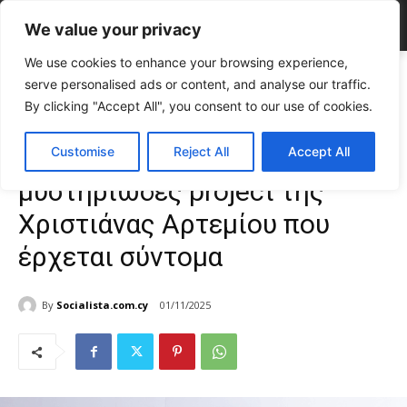
We value your privacy
We use cookies to enhance your browsing experience,
Home
CELEBRITIES
Όλοι μιλούν γι’ αυτό – Το μυστηριώδες project
serve personalised ads or content, and analyse our traffic.
της Χριστιάνας Αρτεμίου που...
By clicking "Accept All", you consent to our use of cookies.
CELEBRITIES
Media News
TOP NEWS
Όλοι μιλούν γι’ αυτό – Το
Customise
Reject All
Accept All
μυστηριώδες project της
Χριστιάνας Αρτεμίου που
έρχεται σύντομα
By
Socialista.com.cy
01/11/2025