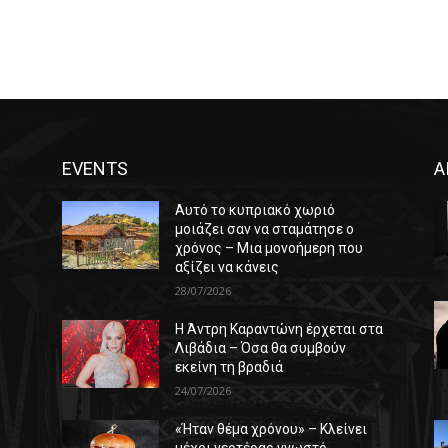
EVENTS
Α
Αυτό το κυπριακό χωριό
μοιάζει σαν να σταμάτησε ο
χρόνος – Μια μονοήμερη που
αξίζει να κάνεις
28/07/2026
Η Άντρη Καραντώνη έρχεται στα
ε
Λιβάδια – Όσα θα συμβούν
εκείνη τη βραδιά
24/07/2026
«Ήταν θέμα χρόνου» – Κλείνει