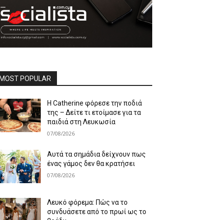
MOST POPULAR
Η Catherine φόρεσε την ποδιά
της – Δείτε τι ετοίμασε για τα
παιδιά στη Λευκωσία
07/08/2026
Αυτά τα σημάδια δείχνουν πως
ένας γάμος δεν θα κρατήσει
07/08/2026
Λευκό φόρεμα: Πώς να το
συνδυάσετε από το πρωί ως το