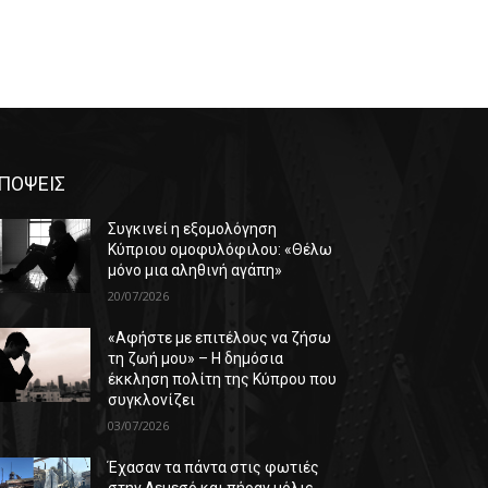
ΠΟΨΕΙΣ
Συγκινεί η εξομολόγηση
Κύπριου ομοφυλόφιλου: «Θέλω
μόνο μια αληθινή αγάπη»
20/07/2026
«Αφήστε με επιτέλους να ζήσω
τη ζωή μου» – Η δημόσια
έκκληση πολίτη της Κύπρου που
συγκλονίζει
03/07/2026
Έχασαν τα πάντα στις φωτιές