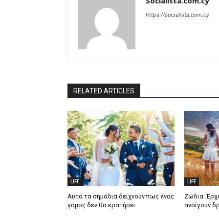
Socialista.com.cy
https://socialista.com.cy
RELATED ARTICLES
LIFE
LIFE
Αυτά τα σημάδια δείχνουν πως ένας
Ζώδια: Έρχ
γάμος δεν θα κρατήσει
ανοίγουν δ