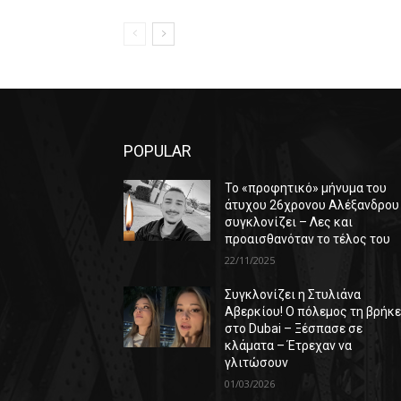
POPULAR
Το «προφητικό» μήνυμα του
άτυχου 26χρονου Αλέξανδρου
συγκλονίζει – Λες και
προαισθανόταν το τέλος του
22/11/2025
Συγκλονίζει η Στυλιάνα
Αβερκίου! Ο πόλεμος τη βρήκ
στο Dubai – Ξέσπασε σε
κλάματα – Έτρεχαν να
γλιτώσουν
01/03/2026