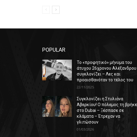
POPULAR
Το «προφητικό» μήνυμα του
άτυχου 26χρονου Αλέξανδρου
συγκλονίζει – Λες και
προαισθανόταν το τέλος του
22/11/2025
Συγκλονίζει η Στυλιάνα
Αβερκίου! Ο πόλεμος τη βρήκ
στο Dubai – Ξέσπασε σε
κλάματα – Έτρεχαν να
γλιτώσουν
01/03/2026