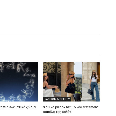
FASHION & BEAUTY
τα πιο ελκυστικά ζώδια
Ψάθινο pillbox hat: Το νέο statement
καπέλο της σεζόν