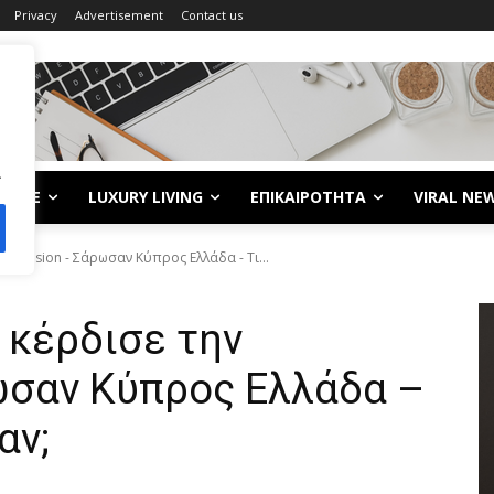
Privacy
Advertisement
Contact us
.
LIFE
LUXURY LIVING
ΕΠΙΚΑΙΡΟΤΗΤΑ
VIRAL NE
urovision - Σάρωσαν Κύπρος Ελλάδα - Τι...
 κέρδισε την
ωσαν Κύπρος Ελλάδα –
αν;