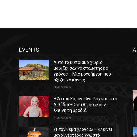
EVENTS
Α
Αυτό το κυπριακό χωριό
μοιάζει σαν να σταμάτησε ο
χρόνος – Μια μονοήμερη που
αξίζει να κάνεις
28/07/2026
Η Άντρη Καραντώνη έρχεται στα
ε
Λιβάδια – Όσα θα συμβούν
εκείνη τη βραδιά
24/07/2026
«Ήταν θέμα χρόνου» – Κλείνει
μέχρι νεοτέρας γνωστό