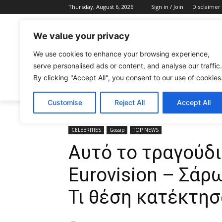
Thursday, August 6, 2026
Sign in / Join
Disclaimer
We value your privacy
We use cookies to enhance your browsing experience,
serve personalised ads or content, and analyse our traffic.
By clicking "Accept All", you consent to our use of cookies
CELEBRITIES
FASHION & BEAUTY
Customise
Reject All
Accept All
Home
CELEBRITIES
Αυτό το τραγούδι κέρδισε την E
CELEBRITIES
Gossip
TOP NEWS
Αυτό το τραγούδι
Eurovision – Σάρ
Τι θέση κατέκτησ