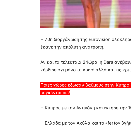
Η 70η διοργάνωση της Eurovision ολοκληρ
έκανε την απόλυτη ανατροπή.
Αν και τα τελευταία 24ώρα, η Dara ανέβαι
κέρδισε όχι μόνο το κοινό αλλά και τις κριτ
Ποιες χώρες έδωσαν βαθμούς στην Κύπρο 
συγκέντρωσε!
Η Κύπρος με την Αντιγόνη κατέκτησε την 1
Η Ελλάδα με τον Ακύλα και το «ferto» βγήκ