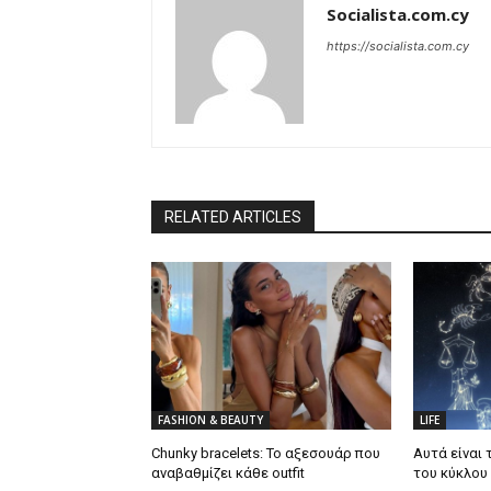
Socialista.com.cy
https://socialista.com.cy
RELATED ARTICLES
FASHION & BEAUTY
LIFE
Chunky bracelets: Το αξεσουάρ που
Αυτά είναι 
αναβαθμίζει κάθε outfit
του κύκλου