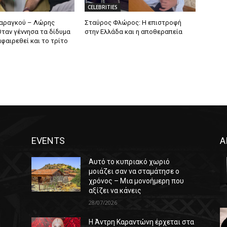
CELEBRITIES
Μαραγκού – Λώρης
Σταύρος Φλώρος: Η επιστροφή
Όταν γέννησα τα δίδυμα
στην Ελλάδα και η αποθεραπεία
φαιρεθεί και το τρίτο
EVENTS
Α
Αυτό το κυπριακό χωριό
μοιάζει σαν να σταμάτησε ο
χρόνος – Μια μονοήμερη που
αξίζει να κάνεις
28/07/2026
Η Άντρη Καραντώνη έρχεται στα