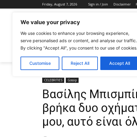
Friday, August 7, 2026
Sign in / Join
Disclaimer
We value your privacy
We use cookies to enhance your browsing experience,
serve personalised ads or content, and analyse our traffic.
By clicking "Accept All", you consent to our use of cookies
CELEBRITIES
FASHION & BEAUTY
Customise
Reject All
Accept All
Home
CELEBRITIES
Βασίλης Μπισμπίκης: «Σε μια σ
CELEBRITIES
Gossip
Βασίλης Μπισμπίκ
βρήκα δυο οχήματ
μου, αυτό είναι ό