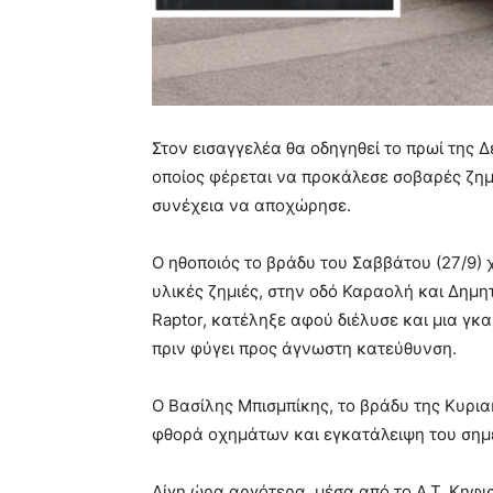
Στον εισαγγελέα θα οδηγηθεί το πρωί της Δ
οποίος φέρεται να προκάλεσε σοβαρές ζημι
συνέχεια να αποχώρησε.
Ο ηθοποιός το βράδυ του Σαββάτου (27/9)
υλικές ζημιές, στην οδό Καραολή και Δημητ
Raptor, κατέληξε αφού διέλυσε και μια γκ
πριν φύγει προς άγνωστη κατεύθυνση.
Ο Βασίλης Μπισμπίκης, το βράδυ της Κυρι
φθορά οχημάτων και εγκατάλειψη του σημε
Λίγη ώρα αργότερα, μέσα από το Α.Τ. Κηφι