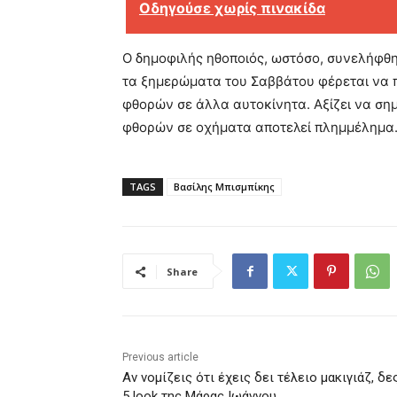
Οδηγούσε χωρίς πινακίδα
Ο δημοφιλής ηθοποιός, ωστόσο, συνελήφθη
τα ξημερώματα του Σαββάτου φέρεται να 
φθορών σε άλλα αυτοκίνητα. Αξίζει να ση
φθορών σε οχήματα αποτελεί πλημμέλημα
TAGS
Βασίλης Μπισμπίκης
Share
Previous article
Αν νομίζεις ότι έχεις δει τέλειο μακιγιάζ, δε
5 look της Μάρας Ιωάννου