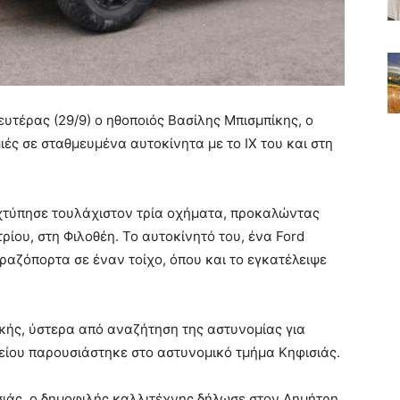
ευτέρας (29/9) ο ηθοποιός Βασίλης Μπισμπίκης, ο
ές σε σταθμευμένα αυτοκίνητα με το ΙΧ του και στη
 χτύπησε τουλάχιστον τρία οχήματα, προκαλώντας
ρίου, στη Φιλοθέη. Το αυτοκίνητό του, ένα Ford
αραζόπορτα σε έναν τοίχο, όπου και το εγκατέλειψε
ακής, ύστερα από αναζήτηση της αστυνομίας για
ίου παρουσιάστηκε στο αστυνομικό τμήμα Κηφισιάς.
σιάς, ο δημοφιλής καλλιτέχνης δήλωσε στον Δημήτρη