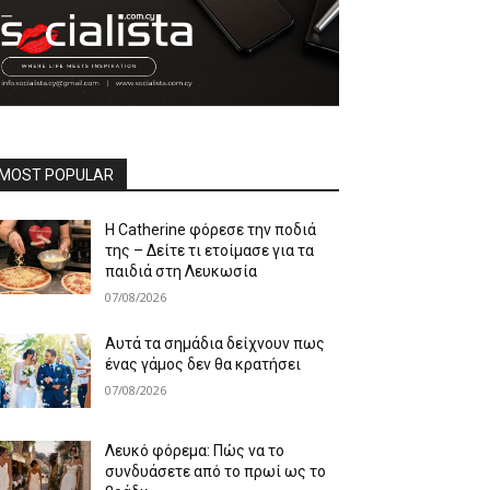
MOST POPULAR
Η Catherine φόρεσε την ποδιά
της – Δείτε τι ετοίμασε για τα
παιδιά στη Λευκωσία
07/08/2026
Αυτά τα σημάδια δείχνουν πως
ένας γάμος δεν θα κρατήσει
07/08/2026
Λευκό φόρεμα: Πώς να το
συνδυάσετε από το πρωί ως το