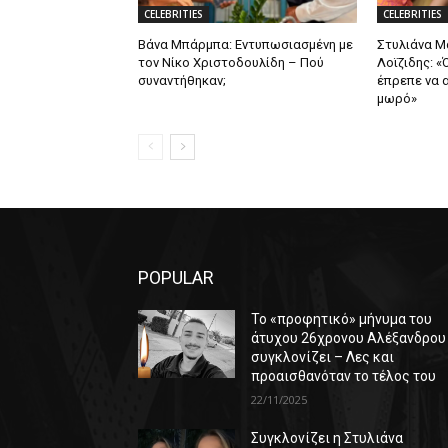
CELEBRITIES
CELEBRITIES
Βάνα Μπάρμπα: Εντυπωσιασμένη με
Στυλιάνα 
τον Νίκο Χριστοδουλίδη – Πού
Λοϊζιδης: «
συναντήθηκαν;
έπρεπε να α
μωρό»
POPULAR
Το «προφητικό» μήνυμα του
άτυχου 26χρονου Αλέξανδρου
συγκλονίζει – Λες και
προαισθανόταν το τέλος του
22/11/2025
Συγκλονίζει η Στυλιάνα