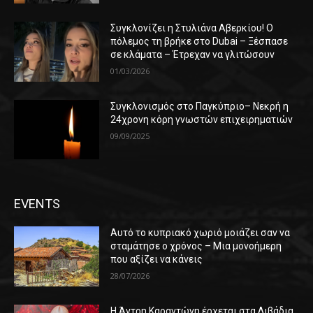
Συγκλονίζει η Στυλιάνα Αβερκίου! Ο
πόλεμος τη βρήκε στο Dubai – Ξέσπασε
σε κλάματα – Έτρεχαν να γλιτώσουν
01/03/2026
Συγκλονισμός στο Παγκύπριο– Νεκρή η
24χρονη κόρη γνωστών επιχειρηματιών
09/09/2025
EVENTS
Αυτό το κυπριακό χωριό μοιάζει σαν να
σταμάτησε ο χρόνος – Μια μονοήμερη
που αξίζει να κάνεις
28/07/2026
Η Άντρη Καραντώνη έρχεται στα Λιβάδια