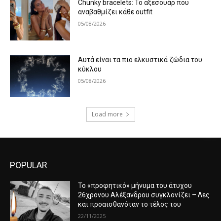
Chunky bracelets: Το αξεσουάρ που
αναβαθμίζει κάθε outfit
05/08/2026
Αυτά είναι τα πιο ελκυστικά ζώδια του
κύκλου
05/08/2026
Load more
POPULAR
Το «προφητικό» μήνυμα του άτυχου
26χρονου Αλέξανδρου συγκλονίζει – Λες
και προαισθανόταν το τέλος του
22/11/2025