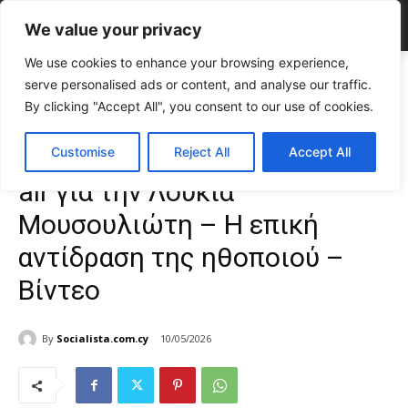
We value your privacy
We use cookies to enhance your browsing experience,
Home
CELEBRITIES
Δεν ξαναέγινε: Προξενιά on air για την Λουκία
serve personalised ads or content, and analyse our traffic.
Μουσουλιώτη - Η επική...
By clicking "Accept All", you consent to our use of cookies.
CELEBRITIES
Gossip
TOP NEWS
Δεν ξαναέγινε: Προξενιά on
Customise
Reject All
Accept All
air για την Λουκία
Μουσουλιώτη – Η επική
αντίδραση της ηθοποιού –
Βίντεο
By
Socialista.com.cy
10/05/2026