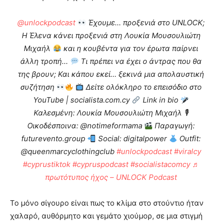
@unlockpodcast
Έχουμε… προξενιά στο UNLOCK;
Η Έλενα κάνει προξενιά στη Λουκία Μουσουλιώτη
Μιχαήλ
και η κουβέντα για τον έρωτα παίρνει
άλλη τροπή…
Τι πρέπει να έχει ο άντρας που θα
της βρουν; Και κάπου εκεί… ξεκινά μια απολαυστική
συζήτηση
Δείτε ολόκληρο το επεισόδιο στο
YouTube | socialista.com.cy
Link in bio
Καλεσμένη: Λουκία Μουσουλιώτη Μιχαήλ 🎙
Οικοδέσποινα: @notimeformama
Παραγωγή:
futurevento.group
Social: digitalpower
Outfit:
@queenmarcyclothingclub
#unlockpodcast
#viralcy
#cyprustiktok
#cypruspodcast
#socialistacomcy
♬
πρωτότυπος ήχος – UNLOCK Podcast
Το μόνο σίγουρο είναι πως το κλίμα στο στούντιο ήταν
χαλαρό, αυθόρμητο και γεμάτο χιούμορ, σε μια στιγμή