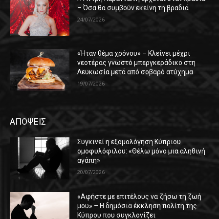
– Όσα θα συμβούν εκείνη τη βραδιά
24/07/2026
«Ήταν θέμα χρόνου» – Κλείνει μέχρι
νεοτέρας γνωστό μπεργκεράδικο στη
Λευκωσία μετά από σοβαρό ατύχημα
19/07/2026
ΑΠΟΨΕΙΣ
Συγκινεί η εξομολόγηση Κύπριου
ομοφυλόφιλου: «Θέλω μόνο μια αληθινή
αγάπη»
20/07/2026
«Αφήστε με επιτέλους να ζήσω τη ζωή
μου» – Η δημόσια έκκληση πολίτη της
Κύπρου που συγκλονίζει