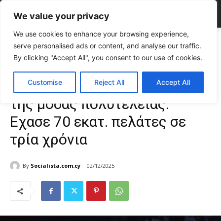
We value your privacy
We use cookies to enhance your browsing experience,
Home
FASHION & BEAUTY
Το μεγάλο σοκ στην αγορά της μόδας
serve personalised ads or content, and analyse our traffic.
πολυτελείας: Εχασε 70 εκατ. πελάτες...
By clicking "Accept All", you consent to our use of cookies.
FASHION & BEAUTY
Άνδρας
Γυναίκα
Το μεγάλο σοκ στην αγορά
Customise
Reject All
Accept All
της μόδας πολυτελείας:
Εχασε 70 εκατ. πελάτες σε
τρία χρόνια
By
Socialista.com.cy
02/12/2025