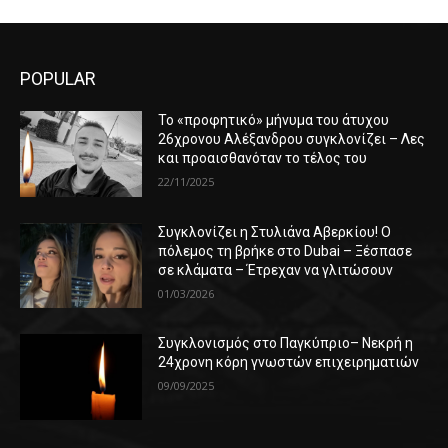
POPULAR
Το «προφητικό» μήνυμα του άτυχου
26χρονου Αλέξανδρου συγκλονίζει – Λες
και προαισθανόταν το τέλος του
22/11/2025
Συγκλονίζει η Στυλιάνα Αβερκίου! Ο
πόλεμος τη βρήκε στο Dubai – Ξέσπασε
σε κλάματα – Έτρεχαν να γλιτώσουν
01/03/2026
Συγκλονισμός στο Παγκύπριο– Νεκρή η
24χρονη κόρη γνωστών επιχειρηματιών
09/09/2025