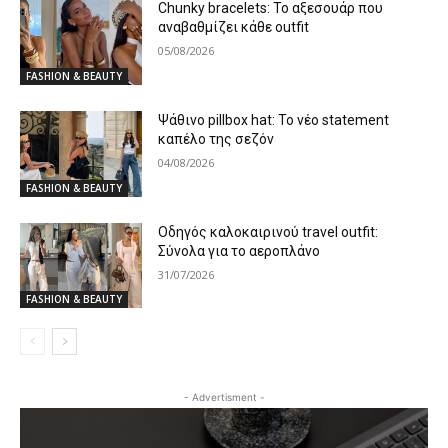
Chunky bracelets: Το αξεσουάρ που
αναβαθμίζει κάθε outfit
05/08/2026
FASHION & BEAUTY
Ψάθινο pillbox hat: Το νέο statement
καπέλο της σεζόν
04/08/2026
FASHION & BEAUTY
Oδηγός καλοκαιρινού travel outfit:
Σύνολα για το αεροπλάνο
31/07/2026
FASHION & BEAUTY
- Advertisment -