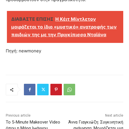
ΔΙΑΒΑΣΤΕ ΕΠΙΣΗΣ
H Κέιτ Μίντλετον
μοιράζεται το ίδιο «μυστικό» ανατροφής των
παιδιών της με την Πριγκίπισσα Νταϊάνα
Πηγή: newmoney
Previous article
Next article
Το 5-Minute Makeover Video
Άννα Γιαγκιώζη: Συγκινητική
όπου η Μάρα Ιωάννου
ανάμνηση: Μοιράζεται μια